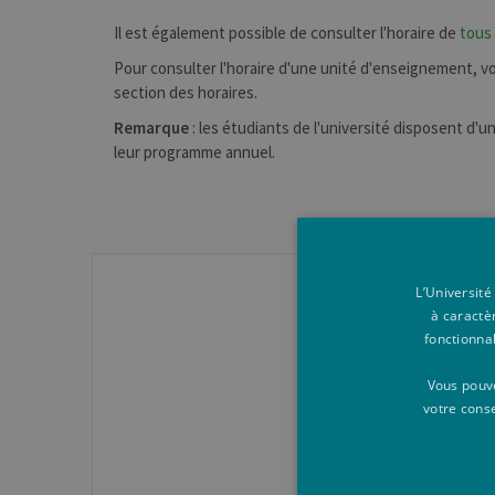
Il est également possible de consulter l'horaire de
tous
Pour consulter l'horaire d'une unité d'enseignement, vous
section des horaires.
Remarque
: les étudiants de l'université disposent d'u
leur programme annuel.
L’Université
à caractè
fonctionna
Le
Vous pouve
votre cons
Des questions gén
Co