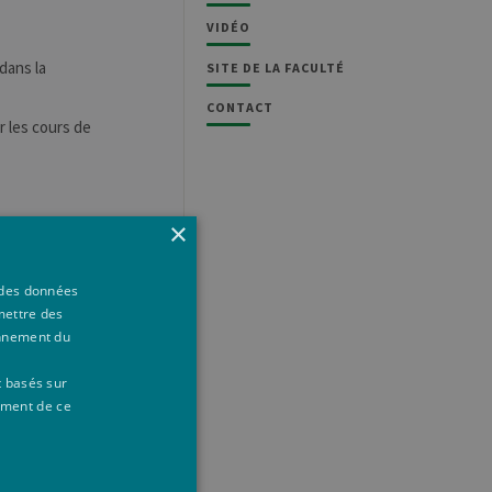
VIDÉO
dans la
SITE DE LA FACULTÉ
CONTACT
r les cours de
×
à des données
mettre des
onnement du
t basés sur
ement de ce