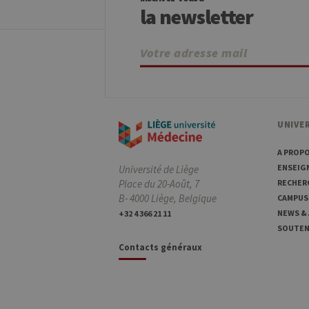
Pro
la newsletter
Nom
Do
JSESSIONID
Or
Co
ww
CookieScriptConsent
Co
.ul
jcms.prefs
ww
UNIVER
A PROP
ENSEIG
Université de Liège
Provider /
Nom
Exp
Domaine
Place du 20-Août, 7
RECHER
B- 4000 Liège, Belgique
CAMPUS
_pk_id
InnoCraft
Ltd
NEWS &
+32 4 366 21 11
.uliege.be
SOUTENI
Contacts généraux
_pk_ses
InnoCraft
m
Ltd
.uliege.be