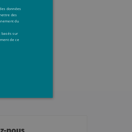
à des données
dans la
mettre des
onnement du
r les cours de
t basés sur
ement de ce
ilisateurs et la gestion des
ez-nous