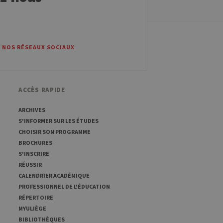
 les sites écrits en JSP.
teur anonyme par le serveur.
 NOS RÉSEAUX SOCIAUX
r mémoriser les préférences
t nécessaire pour que la
tement.
t ouvert, par exemple).
ACCÈS RAPIDE
ARCHIVES
S'INFORMER SUR LES ÉTUDES
CHOISIR SON PROGRAMME
BROCHURES
mo. Il est utilisé pour
 à mesurer les
S'INSCRIRE
id est suivi d'une courte
RÉUSSIR
e domaine définissant le
CALENDRIER ACADÉMIQUE
mo. Il est utilisé pour
PROFESSIONNEL DE L'ÉDUCATION
 à mesurer les
RÉPERTOIRE
ses est suivi d'une courte
ence pour le domaine
MYULIÈGE
BIBLIOTHÈQUES