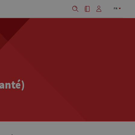
FR
santé)