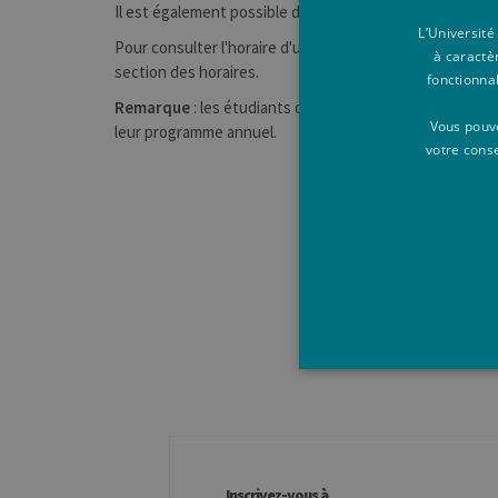
Il est également possible de consulter l'horaire de
tous
L’Université
Pour consulter l'horaire d'une unité d'enseignement, vous
à caractè
section des horaires.
fonctionna
Remarque
: les étudiants de l'université disposent d'u
Vous pouve
leur programme annuel.
votre cons
Les cookies strictement néces
comptes. Le site Web ne peut 
Inscrivez-vous à