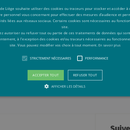
 les blocs dans une même vue
.
 de Liège souhaite utiliser des cookies ou traceurs pour stocker et accéder 
 pouvez consulter la fiche de celle-ci et utiliser le lien qui est présent 
re personnel vous concernant pour effectuer des mesures d’audience et per
lités liées aux réseaux sociaux. Certains cookies sont nécessaires au foncti
site.
n lien au sein de leur portail myULiège pour consulter leur horaire basé su
z autoriser ou refuser tout ou partie de ces traitements de données qui son
entement, à l'exception des cookies et/ou traceurs nécessaires au fonctionn
site. Vous pouvez modifier vos choix à tout moment.
En savoir plus
STRICTEMENT NÉCESSAIRES
PERFORMANCE
ACCEPTER TOUT
REFUSER TOUT
AFFICHER LES DÉTAILS
Strictement nécessaires
Performance
saires habilitent des fonctionnalités de base du site Web telles que la connexion des ut
pas être utilisé correctement sans les cookies strictement nécessaires.
Suiv