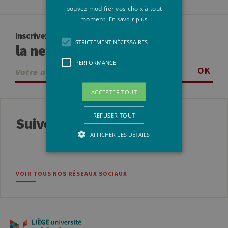
pouvez modifier vos choix à tout
moment.
En savoir plus
Inscrivez-vous à
STRICTEMENT NÉCESSAIRES
la newsletter
PERFORMANCE
OK
ACCEPTER TOUT
REFUSER TOUT
Suivez-nous
AFFICHER LES DÉTAILS
Strictement nécessaires
VOIR TOUS NOS RÉSEAUX SOCIAUX
Performance
Les cookies strictement nécessaires
habilitent des fonctionnalités de base
du site Web telles que la connexion des