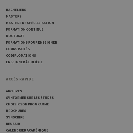
des vi
matiè
cookies
BACHELIERS
nécess
MASTERS
pour 
banni
MASTERS DE SPÉCIALISATION
cooki
FORMATION CONTINUE
Cooki
Script
DOCTORAT
fonct
corre
FORMATIONS POUR ENSEIGNER
COURS ISOLÉS
jcms.prefs
www.uliege.be
Session
Perme
conse
CODIPLOMATIONS
préfé
ENSEIGNER À L'ULIÈGE
l’utili
(ongle
par ex
ACCÈS RAPIDE
ARCHIVES
S'INFORMER SUR LES ÉTUDES
CHOISIR SON PROGRAMME
BROCHURES
Provider /
Nom
Expiration
Description
S'INSCRIRE
Domaine
RÉUSSIR
_pk_id
1 an
Ce nom de
InnoCraft
CALENDRIER ACADÉMIQUE
cookie est
Ltd