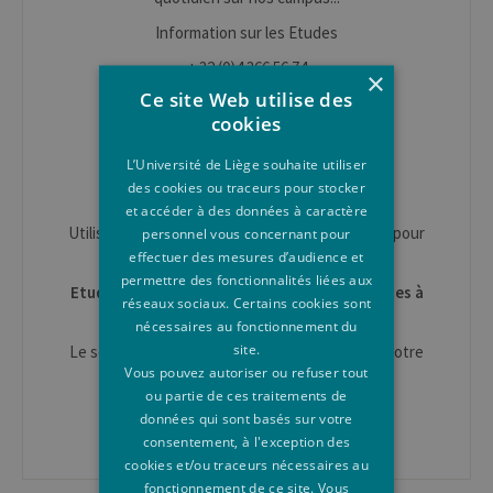
Information sur les Etudes
+ 32 (0)4 366 56 74
×
Ce site Web utilise des
info.etudes@uliege.be
cookies
www.enseignement.uliege.be/futur-
etudiant/contacts
L’Université de Liège souhaite utiliser
des cookies ou traceurs pour stocker
Conditions d'accès et inscription
et accéder à des données à caractère
Utiliser le
formulaire de contact
sur cette page pour
personnel vous concernant pour
toute question.
effectuer des mesures d’audience et
permettre des fonctionnalités liées aux
Etudiant·e en mobilité pour un séjour d'études à
réseaux sociaux. Certains cookies sont
l'ULiège
nécessaires au fonctionnement du
site.
Le service des
Relations Internationales
est à votre
Vous pouvez autoriser ou refuser tout
disposition.
ou partie de ces traitements de
Erasmus IN : mobil.in@uliege.be
données qui sont basés sur votre
consentement, à l'exception des
cookies et/ou traceurs nécessaires au
fonctionnement de ce site. Vous