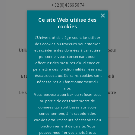
+ 32 (0)4 366 56 74
×
info.etudes@uliege.be
Ce site Web utilise des
www.enseignement.uliege.be/futur-
cookies
etudiant/contacts
L’Université de Liège souhaite utiliser
Conditions d'accès et inscription
des cookies ou traceurs pour stocker
Utiliser le
formulaire de contact
sur cette page pour
et accéder à des données à caractère
personnel vous concernant pour
toute question.
effectuer des mesures d’audience et
permettre des fonctionnalités liées aux
réseaux sociaux. Certains cookies sont
Etudiant en mobilité pour un séjour d'études à
nécessaires au fonctionnement du
l'ULiège
site.
Le service des
Relations Internationales
est à votre
Vous pouvez autoriser ou refuser tout
disposition. Erasmus IN : mobil.in@uliege.be
ou partie de ces traitements de
données qui sont basés sur votre
consentement, à l'exception des
cookies et/ou traceurs nécessaires au
fonctionnement de ce site. Vous
pouvez modifier vos choix à tout