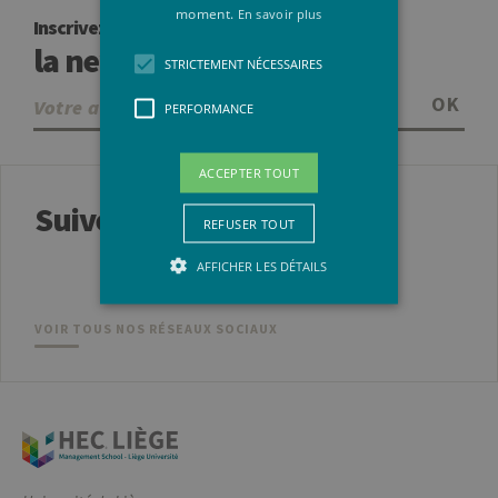
moment.
En savoir plus
Inscrivez-vous à
la newsletter
STRICTEMENT NÉCESSAIRES
OK
PERFORMANCE
ACCEPTER TOUT
Suivez-nous
REFUSER TOUT
AFFICHER LES DÉTAILS
VOIR TOUS NOS RÉSEAUX SOCIAUX
Strictement nécessaires
Performance
Les cookies strictement nécessaires
habilitent des fonctionnalités de base
du site Web telles que la connexion des
utilisateurs et la gestion des comptes.
Le site Web ne peut pas être utilisé