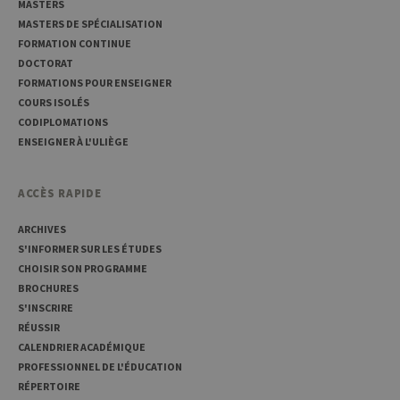
MASTERS
cookies
nécess
MASTERS DE SPÉCIALISATION
pour 
banni
FORMATION CONTINUE
cooki
DOCTORAT
Cooki
Script
FORMATIONS POUR ENSEIGNER
fonct
COURS ISOLÉS
corre
CODIPLOMATIONS
jcms.prefs
www.uliege.be
Session
Perme
ENSEIGNER À L'ULIÈGE
conse
préfé
l’utili
(ongle
ACCÈS RAPIDE
par ex
ARCHIVES
S'INFORMER SUR LES ÉTUDES
CHOISIR SON PROGRAMME
BROCHURES
S'INSCRIRE
Provider /
Nom
Expiration
Description
RÉUSSIR
Domaine
CALENDRIER ACADÉMIQUE
_pk_id
1 an
Ce nom de
InnoCraft
PROFESSIONNEL DE L'ÉDUCATION
cookie est
Ltd
associé à la
.uliege.be
RÉPERTOIRE
plateforme