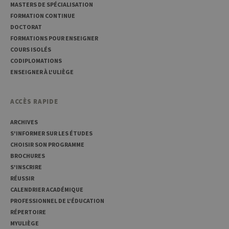
MASTERS DE SPÉCIALISATION
sessi
utilis
FORMATION CONTINUE
anony
le ser
DOCTORAT
FORMATIONS POUR ENSEIGNER
CookieScriptConsent
1 an
Ce coo
CookieScript
utilisé
.uliege.be
COURS ISOLÉS
servic
CODIPLOMATIONS
Script
pour
ENSEIGNER À L'ULIÈGE
mémor
préfé
conse
des vi
ACCÈS RAPIDE
matiè
cookies
nécess
ARCHIVES
pour 
S'INFORMER SUR LES ÉTUDES
banni
cooki
CHOISIR SON PROGRAMME
Cooki
Script
BROCHURES
fonct
S'INSCRIRE
corre
RÉUSSIR
jcms.prefs
www.uliege.be
Session
Perme
CALENDRIER ACADÉMIQUE
conse
préfé
PROFESSIONNEL DE L'ÉDUCATION
l’utili
RÉPERTOIRE
(ongle
par ex
MYULIÈGE