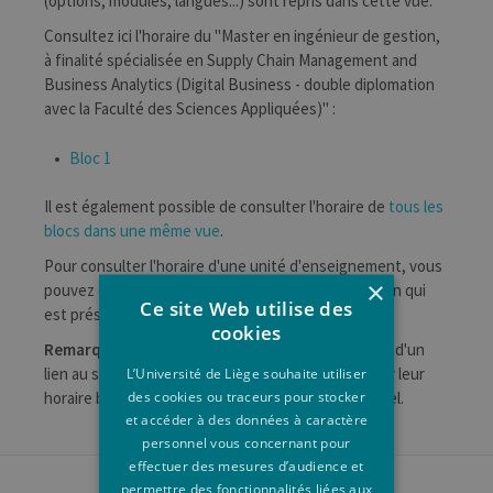
(options, modules, langues...) sont repris dans cette vue.
Consultez ici l'horaire du "Master en ingénieur de gestion,
à finalité spécialisée en Supply Chain Management and
Business Analytics (Digital Business - double diplomation
avec la Faculté des Sciences Appliquées)" :
Bloc 1
Il est également possible de consulter l'horaire de
tous les
blocs dans une même vue
.
Pour consulter l'horaire d'une unité d'enseignement, vous
×
pouvez consulter la fiche de celle-ci et utiliser le lien qui
Ce site Web utilise des
est présent dans la section des horaires.
cookies
Remarque
: les étudiants de l'université disposent d'un
lien au sein de leur portail myULiège pour consulter leur
L’Université de Liège souhaite utiliser
des cookies ou traceurs pour stocker
horaire basé sur les cours de leur programme annuel.
et accéder à des données à caractère
personnel vous concernant pour
effectuer des mesures d’audience et
permettre des fonctionnalités liées aux