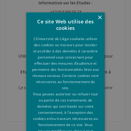
Information sur les Etudes :
+32 (0)4 366 56 74
×
Ce site Web utilise des
info.etudes@uliege.be
cookies
www.enseignement.uliege.be/futur-
etudiant/contacts
L’Université de Liège souhaite utiliser
des cookies ou traceurs pour stocker
Conditions d'accès et inscription
et accéder à des données à caractère
Utiliser le
formulaire de contact
sur cette page pour
personnel vous concernant pour
toute question.
effectuer des mesures d’audience et
permettre des fonctionnalités liées aux
Etudiant en mobilité pour un séjour d'études à
réseaux sociaux. Certains cookies sont
l'ULiège
nécessaires au fonctionnement du
Le service des
Relations Internationales
est à votre
site.
disposition.
Vous pouvez autoriser ou refuser tout
ou partie de ces traitements de
Erasmus IN : mobil.in@uliege.be
données qui sont basés sur votre
consentement, à l'exception des
cookies et/ou traceurs nécessaires au
fonctionnement de ce site. Vous
pouvez modifier vos choix à tout