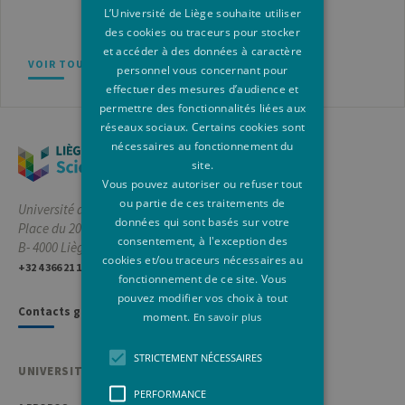
L’Université de Liège souhaite utiliser
des cookies ou traceurs pour stocker
et accéder à des données à caractère
VOIR TOUS NOS RÉSEAUX SOCIAUX
personnel vous concernant pour
effectuer des mesures d’audience et
permettre des fonctionnalités liées aux
réseaux sociaux. Certains cookies sont
nécessaires au fonctionnement du
site.
Vous pouvez autoriser ou refuser tout
ou partie de ces traitements de
Université de Liège
données qui sont basés sur votre
Place du 20-Août, 7
consentement, à l'exception des
B- 4000 Liège, Belgique
cookies et/ou traceurs nécessaires au
+32 4 366 21 11
fonctionnement de ce site. Vous
pouvez modifier vos choix à tout
Contacts généraux
moment.
En savoir plus
STRICTEMENT NÉCESSAIRES
UNIVERSITÉ DE LIÈGE
PERFORMANCE