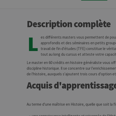
Description complète
L
es différents masters vous permettent de pour
approfondis et des séminaires en petits groupe
travail de fin d'études (TFE) constitue le véri
tout au long du cursus et atteste votre capaci
Le master en 60 crédits en histoire généraliste vous off
discipline historique. Il se concentre sur l'enrichiss
de l'histoire, auxquels s'ajoutent trois cours d'option 
Acquis d'apprentissag
Au terme d'une maîtrise en Histoire, quelle que soit la fi
une connaissance intelligente et raisonnée de l'Histoi