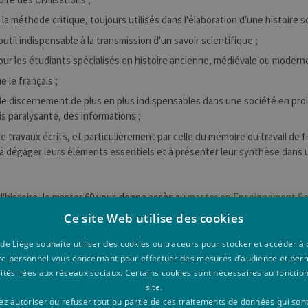
a méthode critique, toujours utilisés dans l'élaboration d'une histoire sc
outil indispensable à la transmission d'un savoir scientifique ;
our les étudiants spécialisés en histoire ancienne, médiévale ou moderne
 le français ;
 de discernement de plus en plus indispensables dans une société en proi
is paralysante, des informations ;
e travaux écrits, et particulièrement par celle du mémoire ou travail de 
, à dégager leurs éléments essentiels et à présenter leur synthèse dans
 l'histoire, le master 60 vous donne accès au
master en Enseignement Se
Ce site Web utilise des cookies
 de Liège souhaite utiliser des cookies ou traceurs pour stocker et accéder 
re personnel vous concernant pour effectuer des mesures d’audience et per
lités liées aux réseaux sociaux. Certains cookies sont nécessaires au foncti
CONTACT
site.
z autoriser ou refuser tout ou partie de ces traitements de données qui son