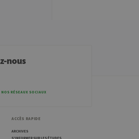
t nécessaire pour que la
tement.
t ouvert, par exemple).
mo. Il est utilisé pour
 à mesurer les
ez-nous
id est suivi d'une courte
e domaine définissant le
mo. Il est utilisé pour
 à mesurer les
ses est suivi d'une courte
ence pour le domaine
 NOS RÉSEAUX SOCIAUX
mo. Il est utilisé pour
 à mesurer les
ref est suivi d'une courte
ence pour le domaine
ACCÈS RAPIDE
ARCHIVES
S'INFORMER SUR LES ÉTUDES