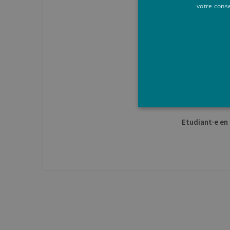
votre cons
Le
Des questions gén
Co
Etudiant·e en 
Les cookies strictement néces
comptes. Le site Web ne peut 
Pro
Nom
Do
JSESSIONID
Or
Co
ww
CookieScriptConsent
Co