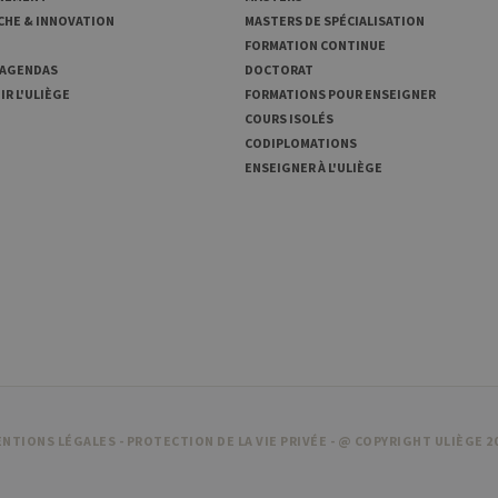
CHE & INNOVATION
MASTERS DE SPÉCIALISATION
FORMATION CONTINUE
 AGENDAS
DOCTORAT
R L'ULIÈGE
FORMATIONS POUR ENSEIGNER
COURS ISOLÉS
CODIPLOMATIONS
ENSEIGNER À L'ULIÈGE
NTIONS LÉGALES
-
PROTECTION DE LA VIE PRIVÉE
- @ COPYRIGHT ULIÈGE 2