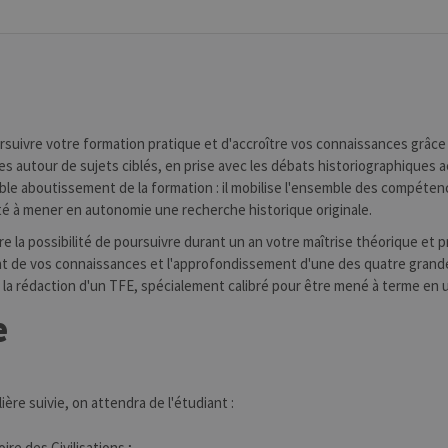
suivre votre formation pratique et d'accroître vos connaissances grâce
s autour de sujets ciblés, en prise avec les débats historiographiques a
table aboutissement de la formation : il mobilise l'ensemble des compéte
té à mener en autonomie une recherche historique originale.
re la possibilité de poursuivre durant un an votre maîtrise théorique et p
ement de vos connaissances et l'approfondissement d'une des quatre gran
et la rédaction d'un TFE, spécialement calibré pour être mené à terme en 
e
lière suivie, on attendra de l'étudiant :
re des Civilisations ;