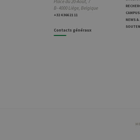
Place du 20-Août, 7
RECHER
B- 4000 Liège, Belgique
CAMPUS
+32 4 366 21 11
NEWS &
SOUTENI
Contacts généraux
ME