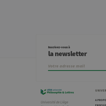
.ul
jcms.prefs
ww
Provider /
Nom
Exp
Domaine
_pk_id
InnoCraft
Ltd
.uliege.be
Inscrivez-vous à
la newsletter
_pk_ses
InnoCraft
m
Ltd
.uliege.be
_pk_ref
6
InnoCraft
Ltd
.uliege.be
UNIVER
A PROP
Université de Liège
ENSEIG