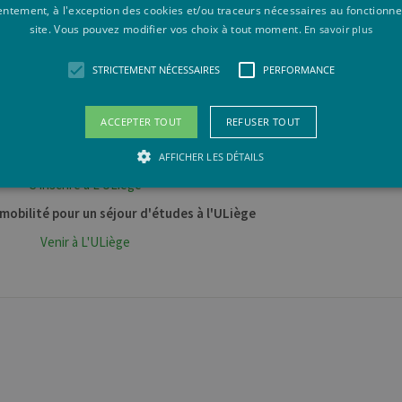
entement, à l'exception des cookies et/ou traceurs nécessaires au fonctionn
En Faculté
site. Vous pouvez modifier vos choix à tout moment.
En savoir plus
s départements d'enseignement
L'apparitorat
STRICTEMENT NÉCESSAIRES
PERFORMANCE
érales sur les formations et la vie étudiante?
ACCEPTER TOUT
REFUSER TOUT
Centre d'Information ULiège
nditions d'accès et inscription
AFFICHER LES DÉTAILS
S'inscrire à L'ULiège
mobilité pour un séjour d'études à l'ULiège
Strictement nécessaires
Performance
Venir à L'ULiège
saires habilitent des fonctionnalités de base du site Web telles que la connexion des ut
pas être utilisé correctement sans les cookies strictement nécessaires.
vider /
Expiration
Description
maine
Session
Cookie de session de plate-forme à usage général, utilisé par
acle
Habituellement utilisé pour maintenir une session utilisa
rporation
w.uliege.be
1 an
Ce cookie est utilisé par le service Cookie-Script.com pou
okieScript