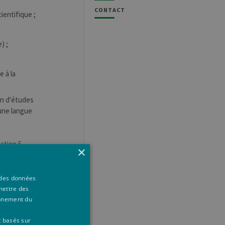
CONTACT
ientifique ;
) ;
e à la
fin d'études
 une langue
ction 5
.
×
à des données
mettre des
onnement du
t basés sur