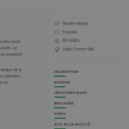
Horaire de jour
Français
60 crédits
 à des cours
ctuels. Le
Liège Centre-ville
nces acquises
ratique de la
INSCRIPTION
des périodes
un an.
HORAIRE
INFOS PRATIQUES
BROCHURE
VIDÉO
SITE DE LA FACULTÉ