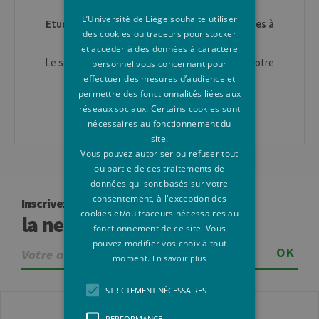
toute question.
L’Université de Liège souhaite utiliser
Etudiant·e en mobilité pour un séjour d'études à
des cookies ou traceurs pour stocker
l'ULiège
et accéder à des données à caractère
Le service des
Relations Internationales
est à votre
personnel vous concernant pour
disposition.
effectuer des mesures d’audience et
permettre des fonctionnalités liées aux
Erasmus IN : mobil.in@uliege.be
réseaux sociaux. Certains cookies sont
nécessaires au fonctionnement du
site.
Vous pouvez autoriser ou refuser tout
ou partie de ces traitements de
données qui sont basés sur votre
consentement, à l'exception des
Inscrivez-vous à
cookies et/ou traceurs nécessaires au
la newsletter
fonctionnement de ce site. Vous
pouvez modifier vos choix à tout
OK
moment.
En savoir plus
STRICTEMENT NÉCESSAIRES
PERFORMANCE