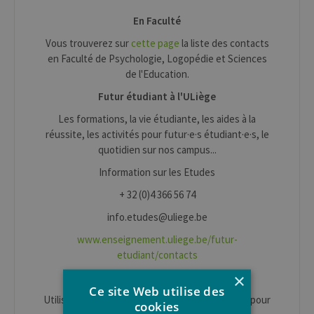
En Faculté
Vous trouverez sur
cette page
la liste des contacts
en Faculté de Psychologie, Logopédie et Sciences
de l'Education.
Futur étudiant à l'ULiège
Les formations, la vie étudiante, les aides à la
réussite, les activités pour futur·e·s étudiant·e·s, le
quotidien sur nos campus...
Information sur les Etudes
+ 32 (0)4 366 56 74
info.etudes@uliege.be
www.enseignement.uliege.be/futur-
etudiant/contacts
×
Conditions d'accès et inscription
Ce site Web utilise des
Utiliser le
formulaire de contact
sur cette page pour
cookies