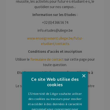
réussite, les activités pour futur·e·s étudiant·e·s, le
quotidien sur nos campus...
Information sur les Etudes :
+32 (0)4 366 56 74
info.etudes@uliege.be
www.enseignement.uliege.be/futur-
etudiant/contacts
Conditions d'accès et inscription
Utiliser le
formulaire de contact
sur cette page pour
toute question.
Etudiant en mobilité pour un séjour d'études à
×
l'ULiège
Ce site Web utilise des
cookies
Le service des
Relations Internationales
est à votre
disposition.
L’Université de Liège souhaite utiliser
des cookies ou traceurs pour stocker
Erasmus IN : mobil.in@uliege.be
et accéder à des données à caractère
personnel vous concernant pour