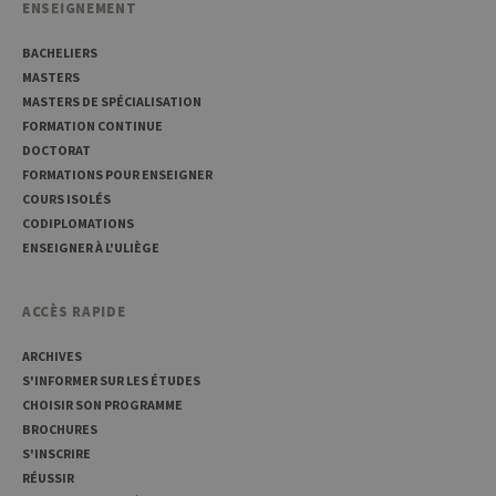
ENSEIGNEMENT
Habit
utilis
maint
BACHELIERS
sessi
utilis
MASTERS
anony
MASTERS DE SPÉCIALISATION
le ser
FORMATION CONTINUE
CookieScriptConsent
1 an
Ce coo
CookieScript
utilisé
DOCTORAT
.uliege.be
servic
FORMATIONS POUR ENSEIGNER
Script
pour
COURS ISOLÉS
mémor
CODIPLOMATIONS
préfé
conse
ENSEIGNER À L'ULIÈGE
des vi
matiè
cookies
nécess
ACCÈS RAPIDE
pour 
banni
cooki
ARCHIVES
Cooki
S'INFORMER SUR LES ÉTUDES
Script
fonct
CHOISIR SON PROGRAMME
corre
BROCHURES
jcms.prefs
www.uliege.be
Session
Perme
S'INSCRIRE
conse
préfé
RÉUSSIR
l’utili