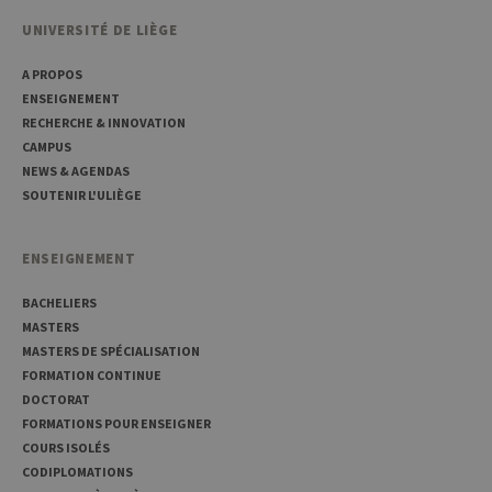
propriétaires
de sites Web à
UNIVERSITÉ DE LIÈGE
suivre le
comportement
des visiteurs et
A PROPOS
à mesurer les
performances
ENSEIGNEMENT
du site. Il s'agit
RECHERCHE & INNOVATION
d'un cookie de
type modèle,
CAMPUS
où le préfixe
NEWS & AGENDAS
_pk_ses est
suivi d'une
SOUTENIR L'ULIÈGE
courte série de
chiffres et de
lettres, ce qui
est considéré
ENSEIGNEMENT
comme un
code de
référence pour
BACHELIERS
le domaine
définissant le
MASTERS
cookie.
MASTERS DE SPÉCIALISATION
_pk_ref
6 mois
Ce nom de
InnoCraft
FORMATION CONTINUE
cookie est
Ltd
DOCTORAT
associé à la
.uliege.be
plateforme
FORMATIONS POUR ENSEIGNER
d'analyse Web
COURS ISOLÉS
open source
Matomo. Il est
CODIPLOMATIONS
utilisé pour