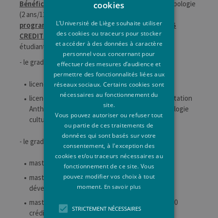
cookies
Bénéficient
d'un accès direct au master en Anthropologie
(2 ans/120 crédits)
à finalité approfondie
,
avec un
L’Université de Liège souhaite utiliser
programme aménagé comprenant entre 60 et 75
des cookies ou traceurs pour stocker
CREDITS (admission au 2e bloc du master)
, les
et accéder à des données à caractère
étudiants qui portent, soit :
personnel vous concernant pour
- le grade académique de
effectuer des mesures d’audience et
permettre des fonctionnalités liées aux
licencié en Sociologie ;
réseaux sociaux. Certains cookies sont
nécessaires au fonctionnement du
licencié en Information et communication, orientation
site.
Anthropologie de la communication et Anthropologie
Vous pouvez autoriser ou refuser tout
culturelle ;
ou partie de ces traitements de
données qui sont basés sur votre
- le grade académique de
consentement, à l'exception des
cookies et/ou traceurs nécessaires au
master en Sociologie (120 crédits),
fonctionnement de ce site. Vous
pouvez modifier vos choix à tout
master en Sciences de la Population et du
moment.
En savoir plus
développement (120 crédits),
master en Gestion des ressources humaines (120
STRICTEMENT NÉCESSAIRES
crédits),