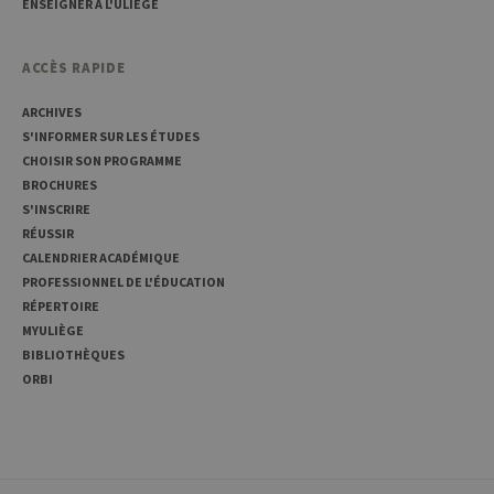
ENSEIGNER À L'ULIÈGE
aider les
propriétaires
de sites Web à
suivre le
comportement
ACCÈS RAPIDE
des visiteurs et
à mesurer les
ARCHIVES
performances
du site. Il s'agit
S'INFORMER SUR LES ÉTUDES
d'un cookie de
type modèle,
CHOISIR SON PROGRAMME
où le préfixe
BROCHURES
_pk_ref est
suivi d'une
S'INSCRIRE
courte série de
RÉUSSIR
chiffres et de
lettres, ce qui
CALENDRIER ACADÉMIQUE
est considéré
PROFESSIONNEL DE L'ÉDUCATION
comme un
code de
RÉPERTOIRE
référence pour
le domaine
MYULIÈGE
définissant le
BIBLIOTHÈQUES
cookie.
ORBI