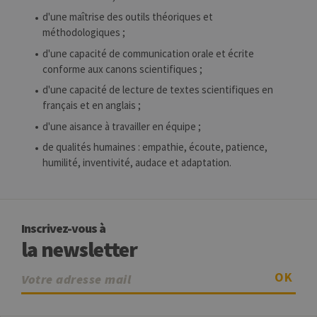
Script
d'une maîtrise des outils théoriques et
fonct
corre
méthodologiques ;
jcms.prefs
www.uliege.be
Session
Perme
d'une capacité de communication orale et écrite
conse
conforme aux canons scientifiques ;
préfé
l’utili
(ongle
d'une capacité de lecture de textes scientifiques en
par ex
français et en anglais ;
d'une aisance à travailler en équipe ;
de qualités humaines : empathie, écoute, patience,
humilité, inventivité, audace et adaptation.
Provider /
Nom
Expiration
Description
Domaine
Inscrivez-vous à
_pk_id
1 an
Ce nom de
InnoCraft
cookie est
Ltd
la newsletter
associé à la
.uliege.be
plateforme
d'analyse Web
OK
open source
Matomo. Il est
utilisé pour
aider les