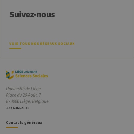
propriétaires
de sites Web à
suivre le
Suivez-nous
comportement
des visiteurs et
à mesurer les
performances
du site. Il s'agit
d'un cookie de
type modèle,
où le préfixe
VOIR TOUS NOS RÉSEAUX SOCIAUX
_pk_id est
suivi d'une
courte série de
chiffres et de
lettres, qui est
censé être un
code de
référence pour
le domaine
définissant le
Université de Liège
cookie.
Place du 20-Août, 7
_pk_ses
30
Ce nom de
InnoCraft
B- 4000 Liège, Belgique
minutes
cookie est
Ltd
associé à la
.uliege.be
+32 4 366 21 11
plateforme
d'analyse Web
open source
Contacts généraux
Matomo. Il est
utilisé pour
aider les