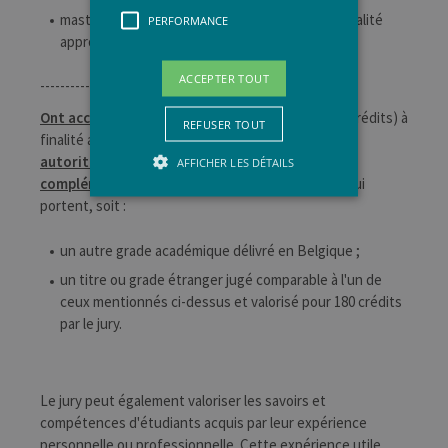
master en Sciences du travail (120 crédits), à finalité
PERFORMANCE
approfondie.
ACCEPTER TOUT
----------
Ont accès
au master en Anthropologie (2 ans/120 crédits) à
REFUSER TOUT
finalité approfondie,
en vertu d'une décision des
autorités académiques et aux conditions
AFFICHER LES DÉTAILS
complémentaires qu'elles fixent
, les étudiants qui
portent, soit :
Strictement nécessaires
un autre grade académique délivré en Belgique ;
Performance
un titre ou grade étranger jugé comparable à l'un de
ceux mentionnés ci-dessus et valorisé pour 180 crédits
Les cookies strictement nécessaires
habilitent des fonctionnalités de base
par le jury.
du site Web telles que la connexion des
utilisateurs et la gestion des comptes.
Le site Web ne peut pas être utilisé
correctement sans les cookies
strictement nécessaires.
Le jury peut également valoriser les savoirs et
compétences d'étudiants acquis par leur expérience
Provider /
Nom
Expiration
Descr
personnelle ou professionnelle. Cette expérience utile
Domaine