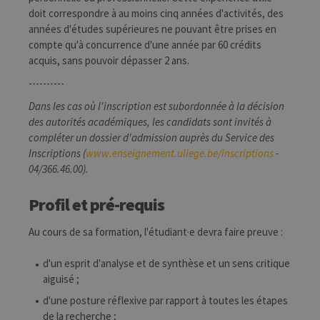
doit correspondre à au moins cinq années d'activités, des
JSESSIONID
Session
Cooki
Oracle
années d'études supérieures ne pouvant être prises en
sessio
Corporation
plate-
www.uliege.be
compte qu'à concurrence d'une année par 60 crédits
usage 
utilisé
acquis, sans pouvoir dépasser 2 ans.
sites é
JSP.
----------
Habit
utilis
Dans les cas où l'inscription est subordonnée à la décision
maint
sessi
des autorités académiques, les candidats sont invités à
utilis
compléter un dossier d'admission auprès du Service des
anony
le ser
Inscriptions (
www.enseignement.uliege.be/inscriptions
-
04/366.46.00).
CookieScriptConsent
1 an
Ce coo
CookieScript
utilisé
.uliege.be
servic
Script
Profil et pré-requis
pour
mémor
préfé
Au cours de sa formation, l'étudiant·e devra faire preuve :
conse
des vi
matiè
d'un esprit d'analyse et de synthèse et un sens critique
cookies
aiguisé ;
nécess
pour 
banni
d'une posture réflexive par rapport à toutes les étapes
cooki
de la recherche ;
Cooki