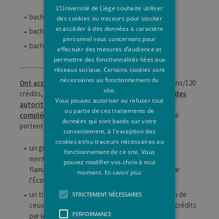
L’Université de Liège souhaite utiliser
bachelier en Ingénieur commercial (L),
des cookies ou traceurs pour stocker
et accéder à des données à caractère
bachelier en Gestion publique (L),
personnel vous concernant pour
bachelier en Gestion de l'entreprise (L).
effectuer des mesures d’audience et
permettre des fonctionnalités liées aux
----------
réseaux sociaux. Certains cookies sont
nécessaires au fonctionnement du
Ont accès
au master en Sciences économiques (2 ans/120
site.
crédits, toutes finalités),
en vertu d'une décision des
Vous pouvez autoriser ou refuser tout
autorités académiques et aux conditions
ou partie de ces traitements de
complémentaires qu'elles fixent
, les étudiants qui
données qui sont basés sur votre
portent soit :
consentement, à l'exception des
cookies et/ou traceurs nécessaires au
un grade académique similaire à l'un de ceux
fonctionnement de ce site. Vous
mentionnés ci-dessus, délivré en Communauté
pouvez modifier vos choix à tout
flamande, en Communauté germanophone ou par
moment.
En savoir plus
l'École Royale Militaire ;
un titre ou grade étranger jugé comparable à l'un de
STRICTEMENT NÉCESSAIRES
ceux mentionnés ci-dessus et valorisé pour 180 crédits
PERFORMANCE
par le jury.