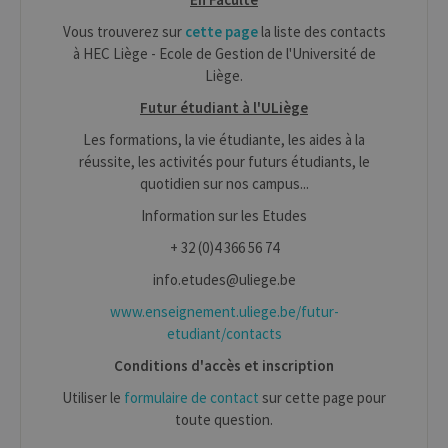
sessio
Corporation
plate-
www.uliege.be
Vous trouverez sur
cette page
la liste des contacts
usage 
utilisé
à HEC Liège - Ecole de Gestion de l'Université de
sites é
Liège.
JSP.
Habit
Futur étudiant à l'ULiège
utilis
maint
sessi
Les formations, la vie étudiante, les aides à la
utilis
réussite, les activités pour futurs étudiants, le
anony
le ser
quotidien sur nos campus...
CookieScriptConsent
1 an
Ce coo
CookieScript
Information sur les Etudes
utilisé
.uliege.be
servic
+ 32 (0)4 366 56 74
Script
pour
mémor
info.etudes@uliege.be
préfé
conse
www.enseignement.uliege.be/futur-
des vi
matiè
etudiant/contacts
cookies
nécess
Conditions d'accès et inscription
pour 
banni
Utiliser le
formulaire de contact
sur cette page pour
cooki
Cooki
toute question.
Script
fonct