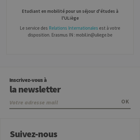
corre
Etudiant en mobilité pour un séjour d'études à
jcms.prefs
www.uliege.be
Session
Perme
conse
l'ULiège
préfé
l’utili
Le service des
Relations Internationales
est à votre
(ongle
par ex
disposition. Erasmus IN : mobil.in@uliege.be
Provider /
Inscrivez-vous à
Nom
Expiration
Description
Domaine
la newsletter
_pk_id
1 an
Ce nom de
InnoCraft
cookie est
Ltd
OK
associé à la
.uliege.be
plateforme
d'analyse Web
open source
Matomo. Il est
utilisé pour
aider les
Suivez-nous
propriétaires
de sites Web à
suivre le