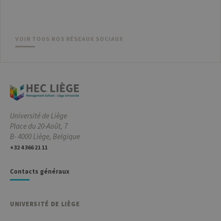
comportement
des visiteurs et
à mesurer les
performances
du site. Il s'agit
VOIR TOUS NOS RÉSEAUX SOCIAUX
d'un cookie de
type modèle,
où le préfixe
_pk_id est
suivi d'une
courte série de
chiffres et de
lettres, qui est
censé être un
code de
référence pour
Université de Liège
le domaine
définissant le
Place du 20-Août, 7
cookie.
B- 4000 Liège, Belgique
_pk_ses
30
Ce nom de
InnoCraft
+32 4 366 21 11
minutes
cookie est
Ltd
associé à la
.uliege.be
plateforme
Contacts généraux
d'analyse Web
open source
Matomo. Il est
utilisé pour
aider les
UNIVERSITÉ DE LIÈGE
propriétaires
de sites Web à
suivre le