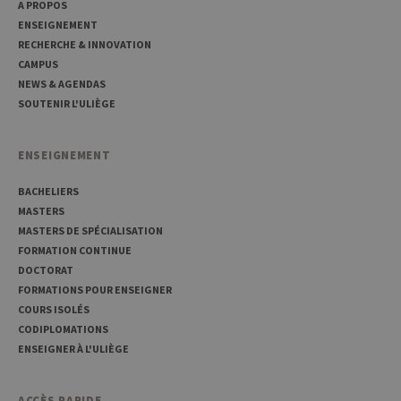
A PROPOS
comportement
ENSEIGNEMENT
des visiteurs et
à mesurer les
RECHERCHE & INNOVATION
performances
du site. Il s'agit
CAMPUS
d'un cookie de
NEWS & AGENDAS
type modèle,
où le préfixe
SOUTENIR L'ULIÈGE
_pk_ses est
suivi d'une
courte série de
chiffres et de
ENSEIGNEMENT
lettres, ce qui
est considéré
comme un
BACHELIERS
code de
MASTERS
référence pour
le domaine
MASTERS DE SPÉCIALISATION
définissant le
FORMATION CONTINUE
cookie.
DOCTORAT
_pk_ref
6 mois
Ce nom de
InnoCraft
cookie est
FORMATIONS POUR ENSEIGNER
Ltd
associé à la
.uliege.be
COURS ISOLÉS
plateforme
d'analyse Web
CODIPLOMATIONS
open source
ENSEIGNER À L'ULIÈGE
Matomo. Il est
utilisé pour
aider les
propriétaires
ACCÈS RAPIDE