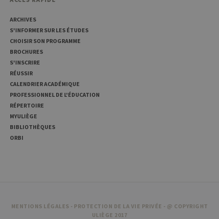
de sites Web à
suivre le
comportement
ARCHIVES
des visiteurs et
à mesurer les
S'INFORMER SUR LES ÉTUDES
performances
CHOISIR SON PROGRAMME
du site. Il s'agit
d'un cookie de
BROCHURES
type modèle,
où le préfixe
S'INSCRIRE
_pk_ref est
RÉUSSIR
suivi d'une
courte série de
CALENDRIER ACADÉMIQUE
chiffres et de
PROFESSIONNEL DE L'ÉDUCATION
lettres, ce qui
est considéré
RÉPERTOIRE
comme un
MYULIÈGE
code de
référence pour
BIBLIOTHÈQUES
le domaine
définissant le
ORBI
cookie.
MENTIONS LÉGALES
-
PROTECTION DE LA VIE PRIVÉE
- @ COPYRIGHT
ULIÈGE 2017