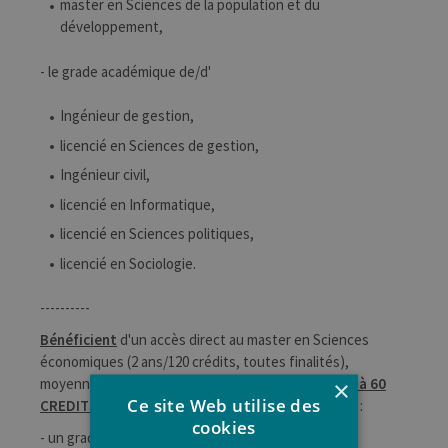
master en Sciences de la population et du
développement,
- le grade académique de/d'
Ingénieur de gestion,
licencié en Sciences de gestion,
Ingénieur civil,
licencié en Informatique,
licencié en Sciences politiques,
licencié en Sociologie.
----------
Bénéficient
d'un accès direct au master en Sciences
économiques (2 ans/120 crédits, toutes finalités),
×
moyennant un
complément de programme de 45 à 60
Ce site Web utilise des
CREDITS maximum
, les étudiants qui portent, soit :
cookies
- un grade académique de