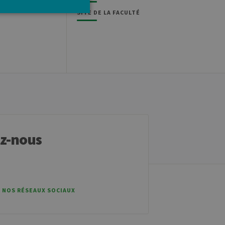
SITE DE LA FACULTÉ
ilisateurs et la gestion des
 les sites écrits en JSP.
teur anonyme par le serveur.
r mémoriser les préférences
ez-nous
t nécessaire pour que la
tement.
t ouvert, par exemple).
 NOS RÉSEAUX SOCIAUX
mo. Il est utilisé pour
 à mesurer les