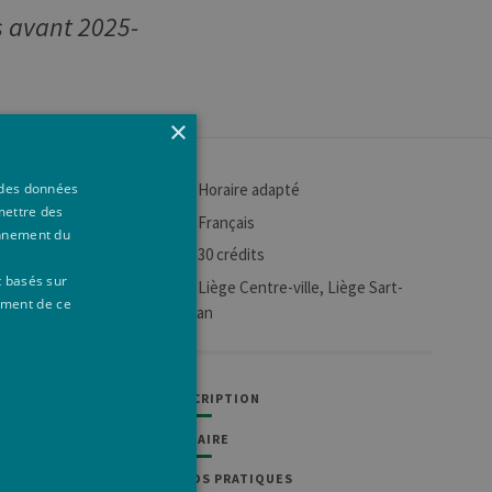
s avant 2025-
×
Horaire adapté
à des données
mettre des
Français
onnement du
30 crédits
t basés sur
Liège Centre-ville, Liège Sart-
daire
ement de ce
Tilman
que pour
INSCRIPTION
HORAIRE
INFOS PRATIQUES