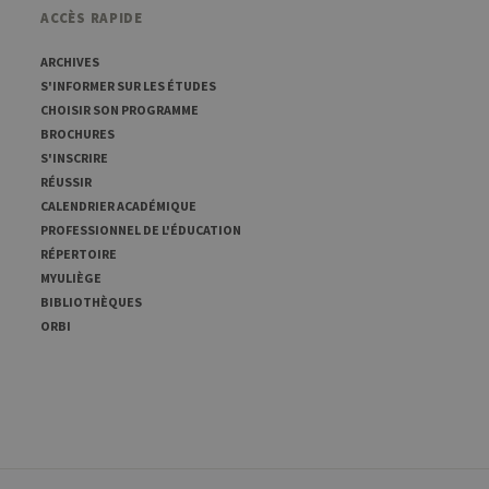
id est suivi d'une courte
ACCÈS RAPIDE
e domaine définissant le
ARCHIVES
mo. Il est utilisé pour
S'INFORMER SUR LES ÉTUDES
 à mesurer les
ses est suivi d'une courte
CHOISIR SON PROGRAMME
ence pour le domaine
BROCHURES
S'INSCRIRE
mo. Il est utilisé pour
RÉUSSIR
 à mesurer les
ref est suivi d'une courte
CALENDRIER ACADÉMIQUE
ence pour le domaine
PROFESSIONNEL DE L'ÉDUCATION
RÉPERTOIRE
MYULIÈGE
BIBLIOTHÈQUES
ORBI