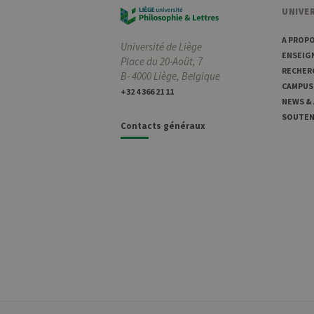
.uliege.be
UNIVER
A PROP
Université de Liège
_pk_ses
InnoCraft
ENSEIG
m
Ltd
Place du 20-Août, 7
.uliege.be
RECHER
B- 4000 Liège, Belgique
CAMPUS
+32 4 366 21 11
NEWS &
_pk_ref
6
InnoCraft
SOUTENI
Ltd
Contacts généraux
.uliege.be