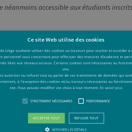
ste néanmoins accessible aux étudiants inscrit
Ce site Web utilise des cookies
 de Liège souhaite utiliser des cookies ou traceurs pour stocker et accéder 
re personnel vous concernant pour effectuer des mesures d’audience et per
lités liées aux réseaux sociaux. Certains cookies sont nécessaires au foncti
site.
z autoriser ou refuser tout ou partie de ces traitements de données qui son
nant·es) coordonne la formation des futurs enseignants pour le secon
entement, à l'exception des cookies et/ou traceurs nécessaires au fonctionn
site. Vous pouvez modifier vos choix à tout moment.
En savoir plus
t didactiques des formations de l'AESS et aux masters à finalité didacti
STRICTEMENT NÉCESSAIRES
PERFORMANCE
ACCEPTER TOUT
REFUSER TOUT
Programme détaillé
AFFICHER LES DÉTAILS