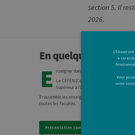
section 5. Il re
2026.
En quelques mots
L’Université
à caractè
fonctionna
E
nseigner dans le secondaire supérieur
Vous pouve
Le CEFEN (Centre de Formation des Enseig
votre cons
supérieur à l'ULiège.
Il rassemble les enseignants des cursus généraux e
toutes les Facultés.
Présentation complète de la formation