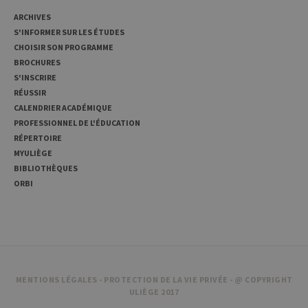
comportement
des visiteurs et
ARCHIVES
à mesurer les
S'INFORMER SUR LES ÉTUDES
performances
du site. Il s'agit
CHOISIR SON PROGRAMME
d'un cookie de
type modèle,
BROCHURES
où le préfixe
S'INSCRIRE
_pk_id est
suivi d'une
RÉUSSIR
courte série de
CALENDRIER ACADÉMIQUE
chiffres et de
lettres, qui est
PROFESSIONNEL DE L'ÉDUCATION
censé être un
RÉPERTOIRE
code de
référence pour
MYULIÈGE
le domaine
définissant le
BIBLIOTHÈQUES
cookie.
ORBI
_pk_ses
30
Ce nom de
InnoCraft
minutes
cookie est
Ltd
associé à la
.uliege.be
plateforme
d'analyse Web
open source
Matomo. Il est
utilisé pour
aider les
MENTIONS LÉGALES
-
PROTECTION DE LA VIE PRIVÉE
- @ COPYRIGHT
propriétaires
ULIÈGE 2017
de sites Web à
suivre le