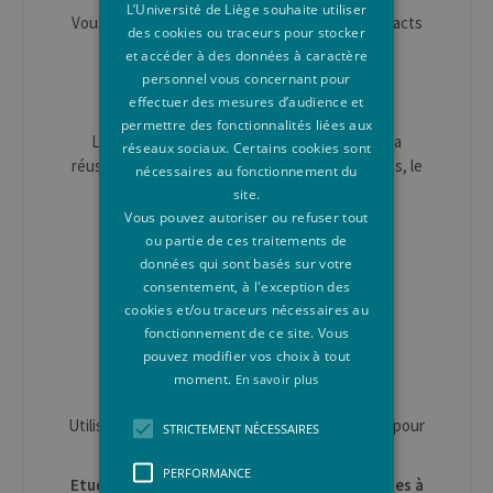
L’Université de Liège souhaite utiliser
Vous trouverez sur
cette page
la liste des contacts
des cookies ou traceurs pour stocker
en Faculté de Droit, Science politique et
et accéder à des données à caractère
Criminologie.
personnel vous concernant pour
effectuer des mesures d’audience et
Futur·e étudiant·e à l'ULiège
permettre des fonctionnalités liées aux
Les formations, la vie étudiante, les aides à la
réseaux sociaux. Certains cookies sont
réussite, les activités pour futur·e·s étudiant·e·s, le
nécessaires au fonctionnement du
quotidien sur nos campus...
site.
Vous pouvez autoriser ou refuser tout
Information sur les Etudes
ou partie de ces traitements de
+ 32 (0)4 366 56 74
données qui sont basés sur votre
consentement, à l'exception des
info.etudes@uliege.be
cookies et/ou traceurs nécessaires au
www.enseignement.uliege.be/futur-
fonctionnement de ce site. Vous
etudiant/contacts
pouvez modifier vos choix à tout
moment.
En savoir plus
Conditions d'accès et inscription
Utiliser le
formulaire de contact
sur cette page pour
STRICTEMENT NÉCESSAIRES
toute question.
PERFORMANCE
Etudiant·e en mobilité pour un séjour d'études à