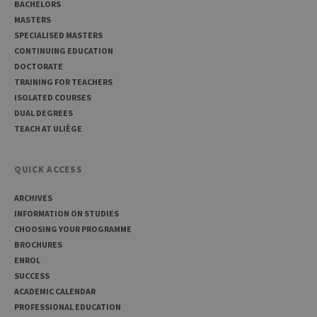
store a few
Ltd
BACHELORS
details
.uliege.be
MASTERS
about the
user such as
SPECIALISED MASTERS
the unique
visitor ID
CONTINUING EDUCATION
DOCTORATE
_pk_ses
30
Short lived
InnoCraft
minutes
cookies
Ltd
TRAINING FOR TEACHERS
used to
.uliege.be
ISOLATED COURSES
temporarily
store data
DUAL DEGREES
for the visit
TEACH AT ULIÈGE
_pk_ref
6 months
Used to
InnoCraft
store the
Ltd
attribution
.uliege.be
QUICK ACCESS
information,
the referrer
initially
ARCHIVES
used to visit
the website
INFORMATION ON STUDIES
CHOOSING YOUR PROGRAMME
BROCHURES
ENROL
SUCCESS
ACADEMIC CALENDAR
PROFESSIONAL EDUCATION