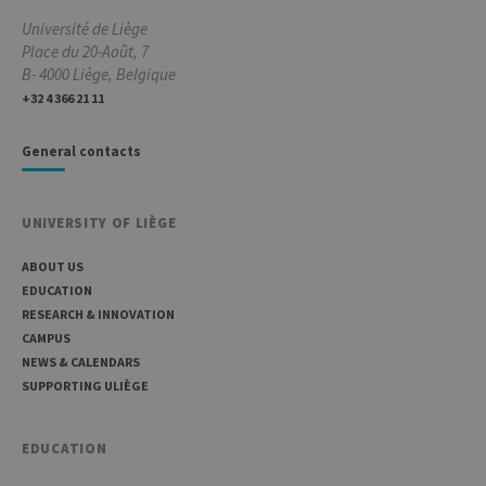
prefer
Université de Liège
It is
neces
Place du 20-Août, 7
for Co
B- 4000 Liège, Belgique
Script
cooki
+32 4 366 21 11
banne
work
proper
General contacts
jcms.prefs
www.uliege.be
Session
Perme
conse
des
préfé
UNIVERSITY OF LIÈGE
de
l’utili
(ongle
ABOUT US
ouvert
exemp
EDUCATION
RESEARCH & INNOVATION
CAMPUS
NEWS & CALENDARS
SUPPORTING ULIÈGE
Provider /
Name
Expiration
Description
Domaine
EDUCATION
_pk_id
1 year
Used to
InnoCraft