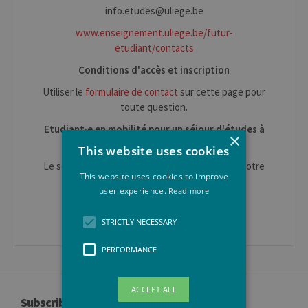
info.etudes@uliege.be
www.enseignement.uliege.be/futur-
etudiant/contacts
Conditions d'accès et inscription
Utiliser le
formulaire de contact
sur cette page pour
toute question.
Etudiant·e en mobilité pour un séjour d'études à
×
l'ULiège
This website uses cookies
Le service des
Relations Internationales
est à votre
This website uses cookies to improve
disposition.
user experience.
Read more
Erasmus IN : mobil.in@uliege.be
STRICTLY NECESSARY
PERFORMANCE
ACCEPT ALL
Subscribe to