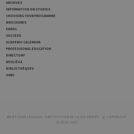
ARCHIVES
Provider /
INFORMATION ON STUDIES
Name
Expiration
Description
Domaine
CHOOSING YOUR PROGRAMME
_pk_id
1 year
Used to
BROCHURES
InnoCraft
store a few
Ltd
ENROL
details
.uliege.be
about the
SUCCESS
user such as
ACADEMIC CALENDAR
the unique
visitor ID
PROFESSIONAL EDUCATION
DIRECTORY
_pk_ses
30
Short lived
InnoCraft
minutes
cookies
Ltd
MYULIÈGE
used to
.uliege.be
BIBLIOTHÈQUES
temporarily
store data
ORBI
for the visit
_pk_ref
6 months
Used to
InnoCraft
store the
Ltd
attribution
.uliege.be
information,
the referrer
initially
used to visit
the website
MENTIONS LÉGALES
-
PROTECTION DE LA VIE PRIVÉE
- @ COPYRIGHT
ULIÈGE 2017