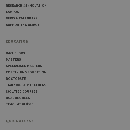
Cooki
Script
RESEARCH & INNOVATION
servic
CAMPUS
reme
visitor
NEWS & CALENDARS
cooki
SUPPORTING ULIÈGE
conse
prefer
It is
neces
EDUCATION
for Co
Script
cooki
BACHELORS
banne
work
MASTERS
proper
SPECIALISED MASTERS
jcms.prefs
www.uliege.be
Session
Perme
CONTINUING EDUCATION
conse
des
DOCTORATE
préfé
TRAINING FOR TEACHERS
de
l’utili
ISOLATED COURSES
(ongle
DUAL DEGREES
ouvert
exemp
TEACH AT ULIÈGE
QUICK ACCESS