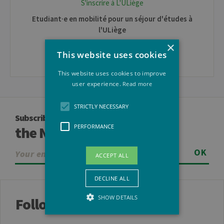
S'inscrire à L'ULiège
Etudiant·e en mobilité pour un séjour d'études à
l'ULiège
×
Venir à L'ULiège
This website uses cookies
This website uses cookies to improve
user experience.
Read more
STRICTLY NECESSARY
Subscribe to
PERFORMANCE
the Newsletter
OK
ACCEPT ALL
DECLINE ALL
SHOW DETAILS
Follow us