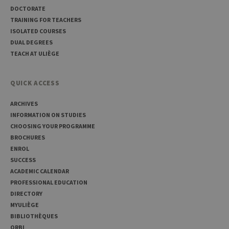
user such as
DOCTORATE
the unique
visitor ID
TRAINING FOR TEACHERS
ISOLATED COURSES
_pk_ses
30
Short lived
InnoCraft
minutes
cookies
Ltd
DUAL DEGREES
used to
.uliege.be
temporarily
TEACH AT ULIÈGE
store data
for the visit
_pk_ref
6 months
Used to
InnoCraft
QUICK ACCESS
store the
Ltd
attribution
.uliege.be
information,
ARCHIVES
the referrer
INFORMATION ON STUDIES
initially
used to visit
CHOOSING YOUR PROGRAMME
the website
BROCHURES
ENROL
SUCCESS
ACADEMIC CALENDAR
PROFESSIONAL EDUCATION
DIRECTORY
MYULIÈGE
BIBLIOTHÈQUES
ORBI