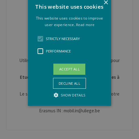
×
Information sur les Etudes
This website uses cookies
+ 32 (0)4 366 56 74
This website uses cookies to improve
info.etudes@uliege.be
user experience.
Read more
www.enseignement.uliege.be/futur-
STRICTLY NECESSARY
etudiant/contacts
Conditions d'accès et inscription
PERFORMANCE
Utiliser le
formulaire de contact
sur cette page pour
toute question.
ACCEPT ALL
Etudiant·e en mobilité pour un séjour d'études à
DECLINE ALL
l'ULiège
Le service des
Relations Internationales
est à votre
SHOW DETAILS
disposition.
Erasmus IN : mobil.in@uliege.be
Strictly necessary
Performance
Strictly necessary cookies allow core
website functionality such as user login