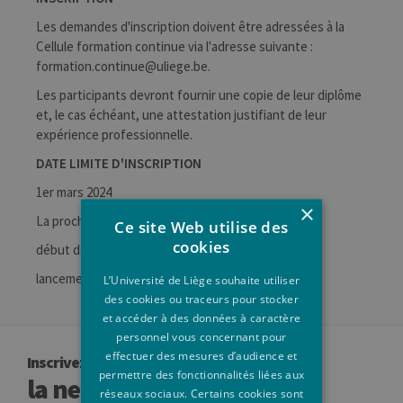
Les demandes d'inscription doivent être adressées à la
Cellule formation continue via l'adresse suivante :
formation.continue@uliege.be.
Les participants devront fournir une copie de leur diplôme
et, le cas échéant, une attestation justifiant de leur
expérience professionnelle.
DATE LIMITE D'INSCRIPTION
1er mars 2024
×
La prochaine édition se déroulera en 2025-2026 :
Ce site Web utilise des
cookies
début de formation en septembre 2025
lancement des inscriptions en juillet 2025
L’Université de Liège souhaite utiliser
des cookies ou traceurs pour stocker
et accéder à des données à caractère
personnel vous concernant pour
effectuer des mesures d’audience et
Inscrivez-vous à
permettre des fonctionnalités liées aux
la newsletter
réseaux sociaux. Certains cookies sont