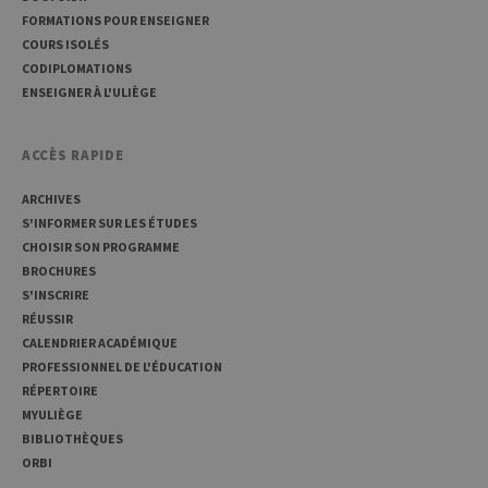
anony
FORMATIONS POUR ENSEIGNER
le ser
COURS ISOLÉS
CookieScriptConsent
1 an
Ce coo
CookieScript
CODIPLOMATIONS
utilisé
.uliege.be
servic
ENSEIGNER À L'ULIÈGE
Script
pour
mémor
préfé
ACCÈS RAPIDE
conse
des vi
matiè
ARCHIVES
cookies
S'INFORMER SUR LES ÉTUDES
nécess
pour 
CHOISIR SON PROGRAMME
banni
cooki
BROCHURES
Cooki
S'INSCRIRE
Script
fonct
RÉUSSIR
corre
CALENDRIER ACADÉMIQUE
jcms.prefs
www.uliege.be
Session
Perme
PROFESSIONNEL DE L'ÉDUCATION
conse
RÉPERTOIRE
préfé
l’utili
MYULIÈGE
(ongle
BIBLIOTHÈQUES
par ex
ORBI