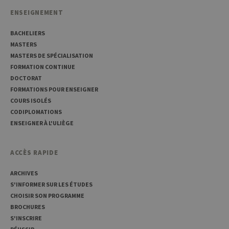
cookie est
Ltd
associé à la
ENSEIGNEMENT
.uliege.be
plateforme
d'analyse Web
open source
BACHELIERS
Matomo. Il est
MASTERS
utilisé pour
aider les
MASTERS DE SPÉCIALISATION
propriétaires
FORMATION CONTINUE
de sites Web à
suivre le
DOCTORAT
comportement
FORMATIONS POUR ENSEIGNER
des visiteurs et
à mesurer les
COURS ISOLÉS
performances
du site. Il s'agit
CODIPLOMATIONS
d'un cookie de
ENSEIGNER À L'ULIÈGE
type modèle,
où le préfixe
_pk_id est
suivi d'une
ACCÈS RAPIDE
courte série de
chiffres et de
lettres, qui est
ARCHIVES
censé être un
code de
S'INFORMER SUR LES ÉTUDES
référence pour
CHOISIR SON PROGRAMME
le domaine
définissant le
BROCHURES
cookie.
S'INSCRIRE
_pk_ses
30
Ce nom de
InnoCraft