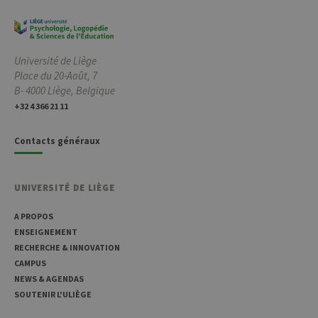
conse
des vi
matiè
cookies
nécess
pour 
Université de Liège
banni
cooki
Place du 20-Août, 7
Cooki
B- 4000 Liège, Belgique
Script
fonct
+32 4 366 21 11
corre
jcms.prefs
www.uliege.be
Session
Perme
Contacts généraux
conse
préfé
l’utili
(ongle
par ex
UNIVERSITÉ DE LIÈGE
A PROPOS
ENSEIGNEMENT
RECHERCHE & INNOVATION
CAMPUS
NEWS & AGENDAS
Provider /
Nom
Expiration
Description
Domaine
SOUTENIR L'ULIÈGE
_pk_id
1 an
Ce nom de
InnoCraft