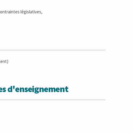
ntraintes législatives,
e
lent)
des d'enseignement