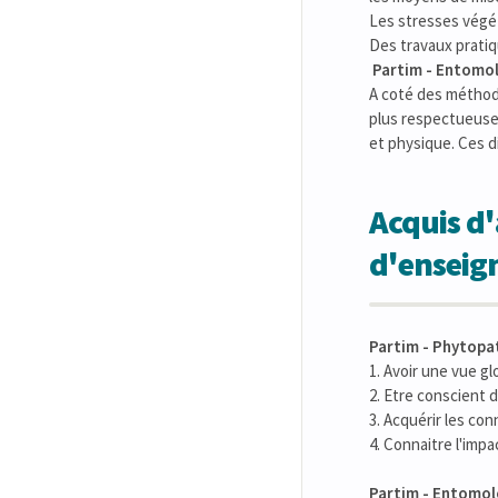
Les stresses végét
Des travaux pratiq
Partim - Entomol
A coté des méthod
plus respectueuse 
et physique. Ces d
Acquis d'
d'ensei
Partim - Phytopat
1. Avoir une vue gl
2. Etre conscient 
3. Acquérir les co
4. Connaitre l'imp
Partim - Entomol