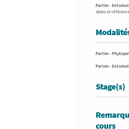
Partim - Entomol
slides et référen
Modalités
Partim - Phytopat
Partim - Entomolo
Stage(s)
Remarques
cours