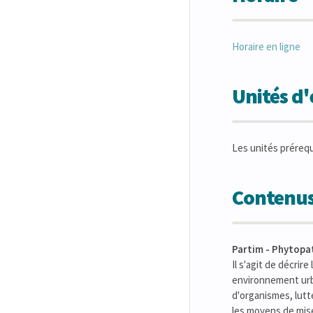
Horaire en ligne
Unités d
Les unités préreq
Contenus
Partim - Phytopat
Il s'agit de décri
environnement urb
d'organismes, lutt
les moyens de mis