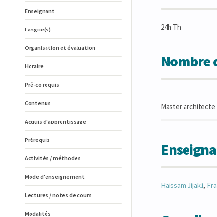
Enseignant
24h Th
Langue(s)
Organisation et évaluation
Nombre d
Horaire
Pré-co requis
Contenus
Master architecte p
Acquis d'apprentissage
Prérequis
Enseigna
Activités / méthodes
Mode d'enseignement
Haissam
Jijakli
,
Fra
Lectures / notes de cours
Modalités