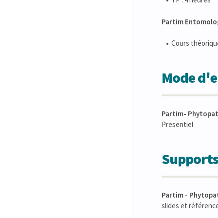
Partim Entomolog
Cours théorique
Mode d'en
Partim- Phytopat
Presentiel
Supports
Partim - Phytopat
slides et référen