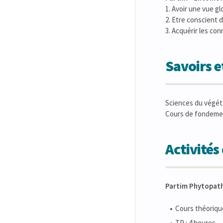
1. Avoir une vue gl
2. Etre conscient 
3. Acquérir les co
Savoirs 
Sciences du végéta
Cours de fondemen
Activité
Partim Phytopath
Cours théorique
TP : 4 heures