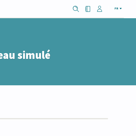
FR
reau simulé