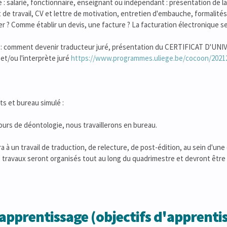
e : salarié, fonctionnaire, enseignant ou indépendant : présentation de l
 de travail, CV et lettre de motivation, entretien d'embauche, formalité
ser ? Comme établir un devis, une facture ? La facturation électronique se
é : comment devenir traducteur juré, présentation du CERTIFICAT D'UNI
et/ou l'interprète juré
https://www.programmes.uliege.be/cocoon/2021
ts et bureau simulé :
ours de déontologie, nous travaillerons en bureau.
 à un travail de traduction, de relecture, de post-édition, au sein d'une 
s travaux seront organisés tout au long du quadrimestre et devront être r
apprentissage (objectifs d'apprentis