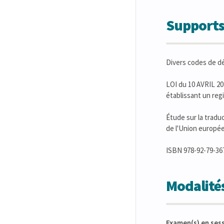
Supports
Divers codes de d
LOI du 10 AVRIL 201
établissant un reg
Étude sur la traduc
de l'Union europé
ISBN 978-92-79-367
Modalités
Examen(s) en ses