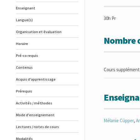
Enseignant
30h Pr
Langue(s)
Organisation et évaluation
Nombre d
Horaire
Pré-co requis
Contenus
Cours supplémenta
Acquis d'apprentissage
Prérequis
Enseigna
Activités / méthodes
Mode d'enseignement
Mélanie
Cüpper
,
A
Lectures / notes de cours
Modalités