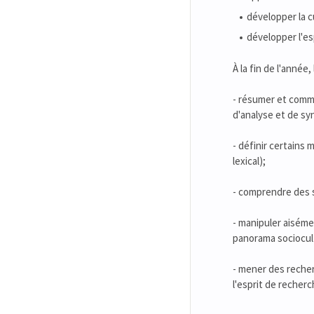
développer la c
développer l'esp
À la fin de l'année,
- résumer et comme
d'analyse et de sy
- définir certain
lexical);
- comprendre des 
- manipuler aiséme
panorama sociocultu
- mener des reche
l'esprit de recherc