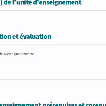
) de l'unité d'enseignement
ion et évaluation
deuxième quadrimestre
'enseignement prérequises et corequ