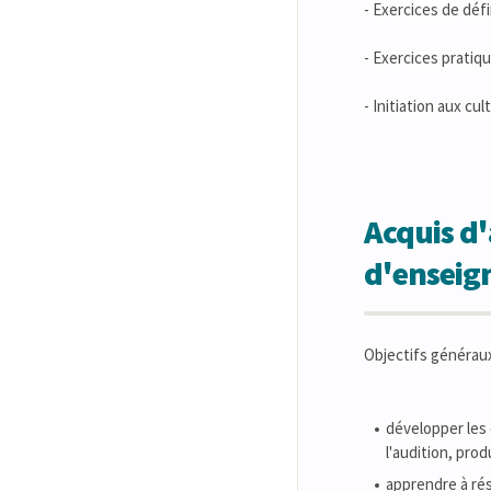
- Exercices de déf
- Exercices pratiq
- Initiation aux c
Acquis d'
d'ensei
Objectifs généraux
développer les
l'audition, prod
apprendre à rés