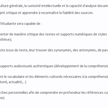
ulture générale, la curiosité intellectuelle et la capacité d'analyse docum
rit critique et apprendre à reconnaître la fiabilité des sources.
 l'étudiante sera capable de :
nter de manière critique des textes et supports numériques de styles e
nthèse);
s mots issus du texte, leur trouver des synonymes, des antonymes, de 
supports audiovisuels authentiques (développement de la compréhension 
nt le vocabulaire et les éléments culturels nécessaires à la compréhensi
rel, actualité,...)
rches personnelles afin de comprendre en profondeur les références cu
he).