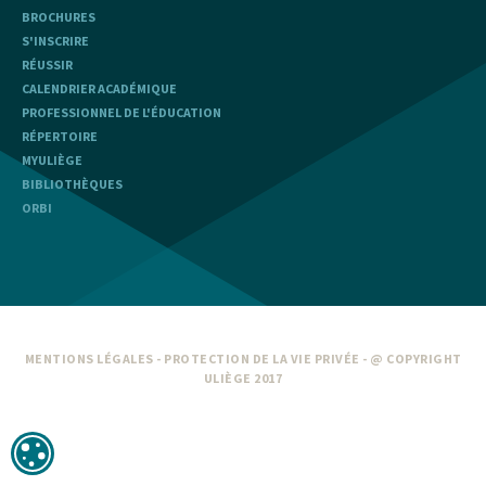
BROCHURES
S'INSCRIRE
RÉUSSIR
CALENDRIER ACADÉMIQUE
PROFESSIONNEL DE L'ÉDUCATION
RÉPERTOIRE
MYULIÈGE
BIBLIOTHÈQUES
ORBI
MENTIONS LÉGALES
-
PROTECTION DE LA VIE PRIVÉE
- @ COPYRIGHT
ULIÈGE 2017