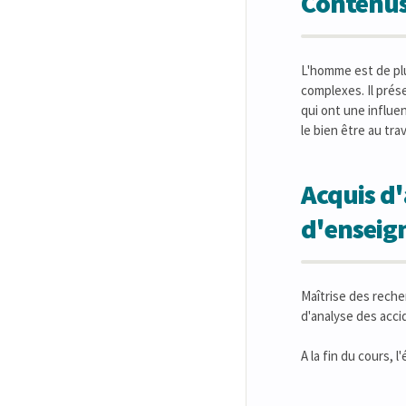
Contenus
L'homme est de plu
complexes. Il prés
qui ont une influen
le bien être au trav
Acquis d'
d'ensei
Maîtrise des reche
d'analyse des acci
A la fin du cours, 