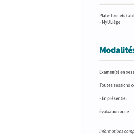
Plate-forme(s) util
- MyULiège
Modalités
Examen(s) en ses
Toutes sessions 
- En présentiel
évaluation orale
Informations comp