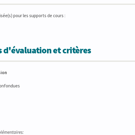
isée(s) pour les supports de cours :
 d'évaluation et critères
sion
confondues
lémentaires: