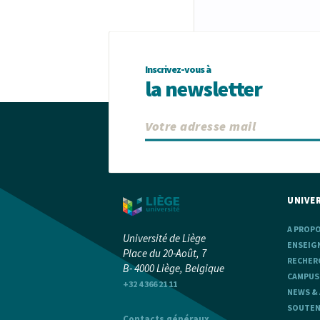
Inscrivez-vous à
la newsletter
UNIVER
A PROP
Université de Liège
ENSEIG
Place du 20-Août, 7
RECHER
B- 4000 Liège, Belgique
CAMPUS
+32 4 366 21 11
NEWS &
SOUTENI
Contacts généraux