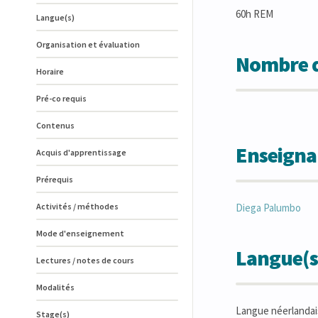
60h REM
Langue(s)
Organisation et évaluation
Nombre d
Horaire
Pré-co requis
Contenus
Enseigna
Acquis d'apprentissage
Prérequis
Activités / méthodes
Diega
Palumbo
Mode d'enseignement
Langue(s
Lectures / notes de cours
Modalités
Langue néerlanda
Stage(s)