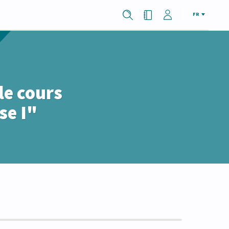
FR
le cours
se I"