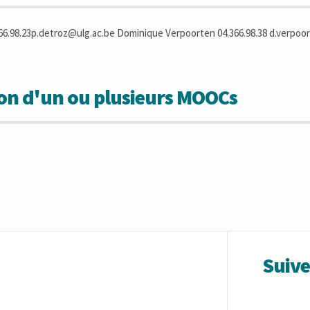
66.98.23p.detroz@ulg.ac.be Dominique Verpoorten 04.366.98.38 d.verpoor
ion d'un ou plusieurs MOOCs
Suiv