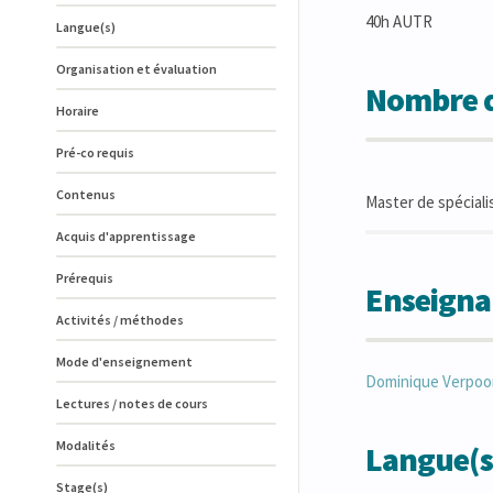
40h AUTR
Langue(s)
Organisation et évaluation
Nombre d
Horaire
Pré-co requis
Contenus
Master de spéciali
Acquis d'apprentissage
Prérequis
Enseigna
Activités / méthodes
Mode d'enseignement
Dominique
Verpoo
Lectures / notes de cours
Modalités
Langue(s
Stage(s)