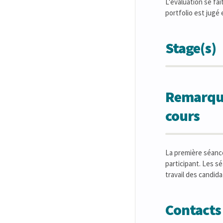
L'évaluation se fa
portfolio est jugé
Stage(s)
Remarques
cours
La première séance
participant. Les s
travail des candid
Contacts