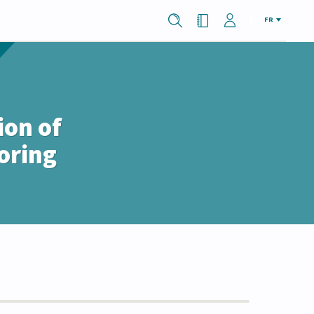
FR
ion of
toring