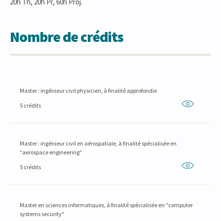
20h Th, 20h Pr, 60h Proj.
Nombre de crédits
Master : ingénieur civil physicien, à finalité approfondie
5 crédits
Master : ingénieur civil en aérospatiale, à finalité spécialisée en
"aerospace engineering"
5 crédits
Master en sciences informatiques, à finalité spécialisée en "computer
systems security"