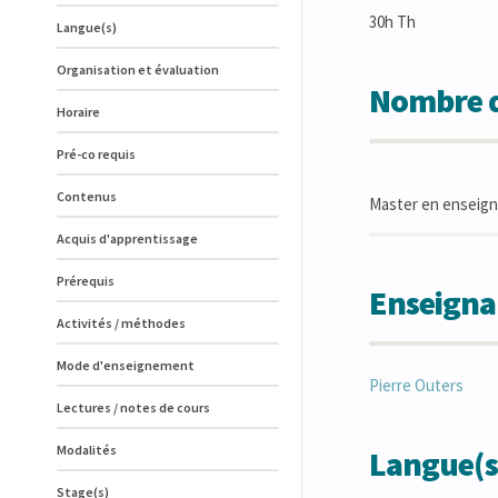
30h Th
Langue(s)
Organisation et évaluation
Nombre d
Horaire
Pré-co requis
Contenus
Master en enseigne
Acquis d'apprentissage
Prérequis
Enseigna
Activités / méthodes
Mode d'enseignement
Pierre
Outers
Lectures / notes de cours
Modalités
Langue(s
Stage(s)