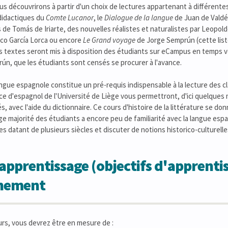
s découvrirons à partir d'un choix de lectures appartenant à différente
 didactiques du
Comte Lucanor
, le
Dialogue de la langue
de Juan de Valdé
s de Tomás de Iriarte, des nouvelles réalistes et naturalistes par Leopol
co García Lorca ou encore
Le Grand voyage
de Jorge Semprún (cette liste
s textes seront mis à disposition des étudiants sur eCampus en temps vou
n, que les étudiants sont censés se procurer à l'avance.
langue espagnole constitue un pré-requis indispensable à la lecture des 
ice d'espagnol de l'Université de Liège vous permettront, d'ici quelques 
, avec l'aide du dictionnaire. Ce cours d'histoire de la littérature se do
rge majorité des étudiants a encore peu de familiarité avec la langue esp
tes datant de plusieurs siècles et discuter de notions historico-culturel
apprentissage (objectifs d'apprentis
gnement
rs, vous devrez être en mesure de :