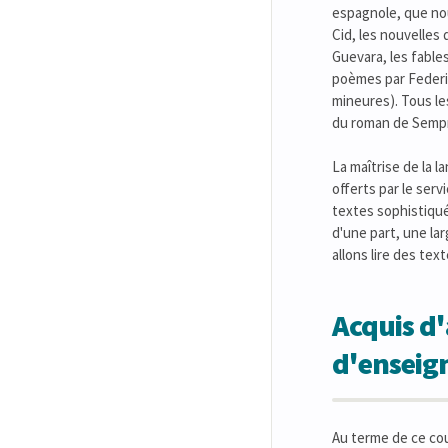
espagnole, que nou
Cid, les nouvelles
Guevara, les fable
poèmes par Federi
mineures). Tous le
du roman de Semprú
La maîtrise de la 
offerts par le serv
textes sophistiqués
d'une part, une la
allons lire des tex
Acquis d'
d'ensei
Au terme de ce cou