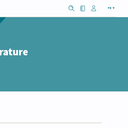
FR
érature