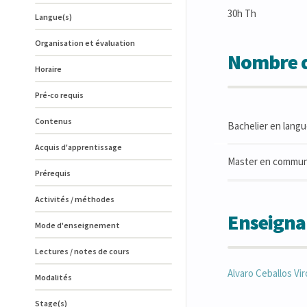
30h Th
Langue(s)
Organisation et évaluation
Nombre d
Horaire
Pré-co requis
Contenus
Bachelier en langu
Acquis d'apprentissage
Master en communic
Prérequis
Activités / méthodes
Enseigna
Mode d'enseignement
Lectures / notes de cours
Alvaro
Ceballos Vir
Modalités
Stage(s)