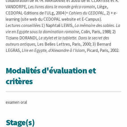
collaboration de M.-H. MARGANNE et aussi de W. CLARYSSE et K.
VANDORPE,
Les livres dans le monde gréco-romain
, Liège,
CEDOPAL-Editions de l'ULg, 2004 (=
Cahiers du CEDOPAL
, 2) + e-
learning (site web du CEDOPAL website et E-Campus).
Lectures conseillées
1) Naphtali LEWIS,
La mémoire des sables. La
vie en Egypte sous la domination romaine
, Colin, Paris, 1988; 2)
Tiziano DORANDI,
Le stylet et la tablette. Dans le secret des
auteurs antiques
, Les Belles Lettres, Paris, 2000; 3) Bernard
LEGRAS,
Lire en Egypte, d'Alexandre à l'Islam
, Picard, Paris, 2002.
Modalités d'évaluation et
critères
examen oral
Stage(s)