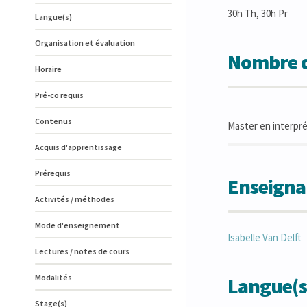
30h Th, 30h Pr
Langue(s)
Organisation et évaluation
Nombre d
Horaire
Pré-co requis
Contenus
Master en interpré
Acquis d'apprentissage
Prérequis
Enseigna
Activités / méthodes
Mode d'enseignement
Isabelle
Van Delft
Lectures / notes de cours
Modalités
Langue(s
Stage(s)