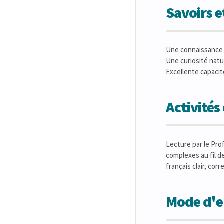
Savoirs 
Une connaissance p
Une curiosité natur
Excellente capaci
Activité
Lecture par le Pro
complexes au fil de
français clair, corr
Mode d'en