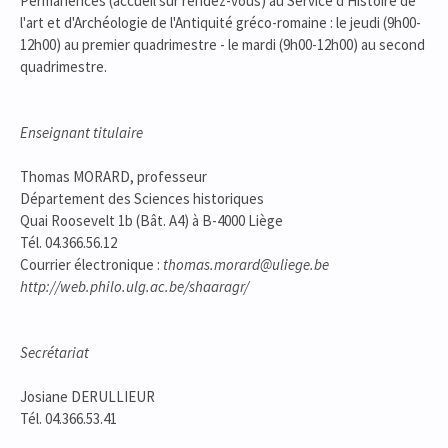
Permanences (accueil sur rendez-vous) au Service d'Histoire de
l'art et d'Archéologie de l'Antiquité gréco-romaine : le jeudi (9h00-
12h00) au premier quadrimestre - le mardi (9h00-12h00) au second
quadrimestre.
Enseignant titulaire
Thomas MORARD, professeur
Département des Sciences historiques
Quai Roosevelt 1b (Bât. A4) à B-4000 Liège
Tél. 04.366.56.12
Courrier électronique :
thomas.morard@uliege.be
http://web.philo.ulg.ac.be/shaaragr/
Secrétariat
Josiane DERULLIEUR
Tél. 04.366.53.41