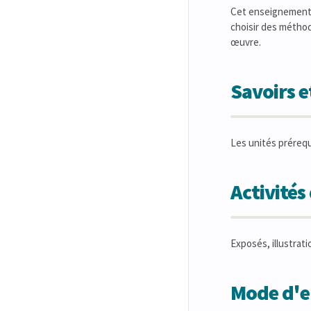
Cet enseignement v
choisir des méthod
œuvre.
Savoirs 
Les unités préreq
Activité
Exposés, illustrati
Mode d'en