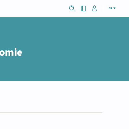
FR
nomie