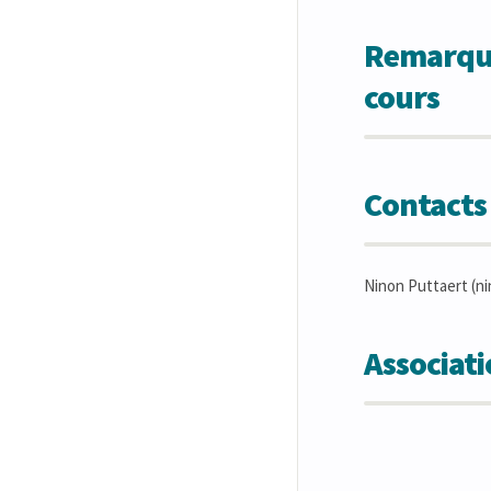
Remarques
cours
Contacts
Ninon Puttaert (n
Associat