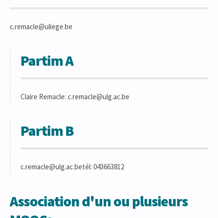
c.remacle@uliege.be
Partim A
Claire Remacle: c.remacle@ulg.ac.be
Partim B
c.remacle@ulg.ac.betél: 043663812
Association d'un ou plusieurs