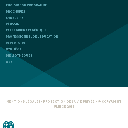
CHOISIR SON PROGRAMME
BROCHURES
S'INSCRIRE
RÉUSSIR
CALENDRIER ACADÉMIQUE
PROFESSIONNEL DE L'ÉDUCATION
RÉPERTOIRE
MYULIÈGE
BIBLIOTHÈQUES
ORBI
MENTIONS LÉGALES
-
PROTECTION DE LA VIE PRIVÉE
- @ COPYRIGHT
ULIÈGE 2017