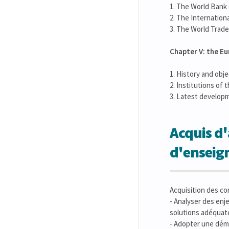
1. The World Bank 
2. The Internatio
3. The World Trade
Chapter V: the E
1. History and obj
2. Institutions of
3. Latest develop
Acquis d'
d'ensei
Acquisition des c
- Analyser des enj
solutions adéquat
- Adopter une déma