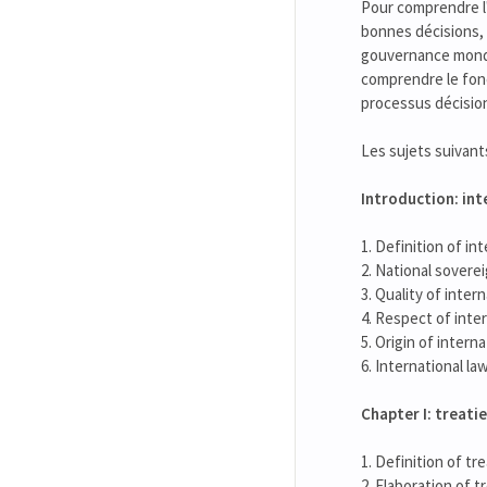
Pour comprendre l
bonnes décisions, 
gouvernance mondia
comprendre le fonc
processus décision
Les sujets suivant
Introduction: int
1. Definition of in
2. National sovere
3. Quality of inter
4. Respect of inte
5. Origin of interna
6. International la
Chapter I: treati
1. Definition of tr
2. Elaboration of t