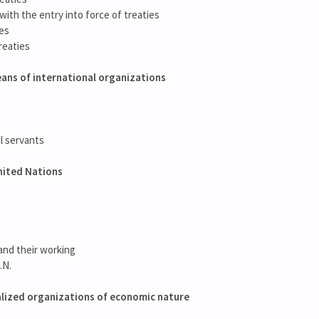
with the entry into force of treaties
ies
reaties
eans of international organizations
il servants
United Nations
and their working
.N.
alized organizations of economic nature