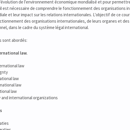
'évolution de l'environnement économique mondialisé et pour permettre
il est nécessaire de comprendre le fonctionnement des organisations inte
le et leur impact sur les relations internationales. L'objectif de ce cour
tionnement des organisations internationales, de leurs organes et des 
nel, dans le cadre du système légal international.
s sont abordés:
ernational law.
ternational law
ignty
national law
rnational law
tional law
w and international organizations
es
eaties
reaties