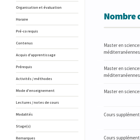
Organisation et évaluation
Nombre d
Horaire
Pré-co requis
Contenus
Master en sciences
méditerranéennes
Acquis d'apprentissage
Prérequis
Master en sciences
méditerranéennes 
Activités / méthodes
Mode d'enseignement
Master en sciences
Lectures / notes de cours
Cours supplémentai
Modalités
Stage(s)
Cours supplémenta
Remarques