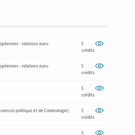
ropéennes - relations euro-
5
crédits
ropéennes - relations euro-
5
crédits
5
crédits
iences politique et de Criminologie)
5
crédits
5