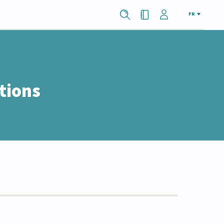
FR
tions