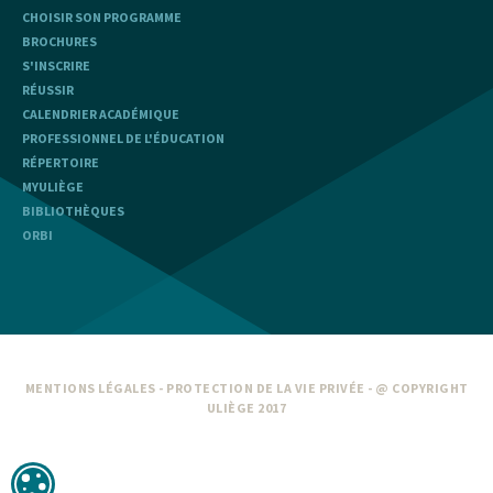
CHOISIR SON PROGRAMME
BROCHURES
S'INSCRIRE
RÉUSSIR
CALENDRIER ACADÉMIQUE
PROFESSIONNEL DE L'ÉDUCATION
RÉPERTOIRE
MYULIÈGE
BIBLIOTHÈQUES
ORBI
MENTIONS LÉGALES
-
PROTECTION DE LA VIE PRIVÉE
- @ COPYRIGHT
ULIÈGE 2017