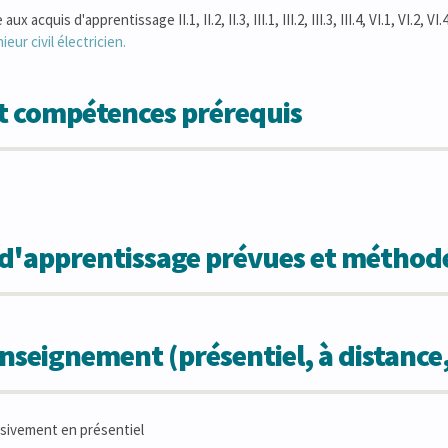
 acquis d'apprentissage II.1, II.2, II.3, III.1, III.2, III.3, III.4, VI.1, VI.2, VI.4, 
ieur civil électricien.
et compétences prérequis
s d'apprentissage prévues et métho
seignement (présentiel, à distance
sivement en présentiel