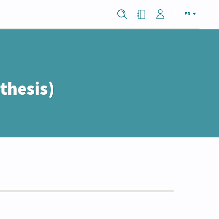
FR
thesis)