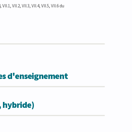
VII.1, VII.2, VII.3, VII.4, VII.5, VII.6 du
des d'enseignement
, hybride)