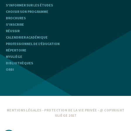
S'INFORMER SUR LES ÉTUDES
CHOISIR SON PROGRAMME
BROCHURES
S'INSCRIRE
RÉUSSIR
CALENDRIER ACADÉMIQUE
PROFESSIONNEL DE L'ÉDUCATION
RÉPERTOIRE
MYULIÈGE
BIBLIOTHÈQUES
ORBI
MENTIONS LÉGALES
-
PROTECTION DE LA VIE PRIVÉE
- @ COPYRIGHT
ULIÈGE 2017