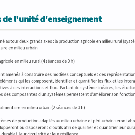
 de l'unité d'enseignement
né autour deux grands axes : la production agricole en milieu rural (syst
ire en milieu urbain.
gricole en milieu rural (4 séances de 3 h)
ont amenés à construire des modèles conceptuels et des représentatio
éléments qui les composent, identifier et quantifier les flux et les inter
tives à ces interactions et flux. Partant de système linéaires, les étud
les des composantes d'un systèmes permettent d'améliorer son fonctionn
alimentaire en milieu urbain (2 séances de 3 h)
tèmes de production adaptés au milieu urbaine et péri-urbain seront ab
opperont ou disposeront d'outils afin de qualifier et quantifier leur dura
rable), leur circularité et leur résilience.