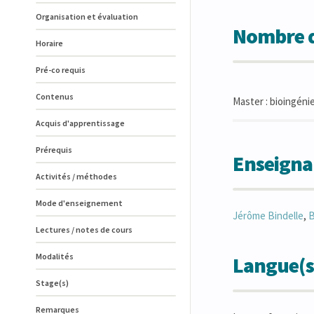
Organisation et évaluation
Nombre d
Horaire
Pré-co requis
Contenus
Master : bioingéni
Acquis d'apprentissage
Prérequis
Enseigna
Activités / méthodes
Mode d'enseignement
Jérôme
Bindelle
,
B
Lectures / notes de cours
Modalités
Langue(s
Stage(s)
Remarques