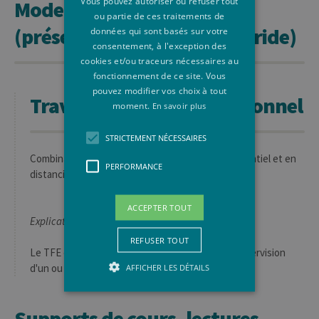
Vous pouvez autoriser ou refuser tout
Mode d'enseignement
ou partie de ces traitements de
(présentiel, à distance, hybride)
données qui sont basés sur votre
consentement, à l'exception des
cookies et/ou traceurs nécessaires au
fonctionnement de ce site. Vous
pouvez modifier vos choix à tout
Travail de recherche personnel
moment.
En savoir plus
STRICTEMENT NÉCESSAIRES
Combinaison d'activités d'apprentissage en présentiel et en
PERFORMANCE
distanciel
ACCEPTER TOUT
Explications complémentaires:
REFUSER TOUT
Le TFE est un travail individuel, réalisé sous la supervision
d'un ou de plusieurs promoteur.s.
AFFICHER LES DÉTAILS
Supports de cours, lectures