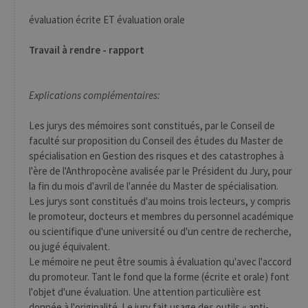
CookieScriptConsent
1 an
Ce coo
CookieScript
utilisé
.uliege.be
évaluation écrite ET évaluation orale
servic
Script
pour
Travail à rendre - rapport
mémor
préfé
conse
des vi
matiè
Explications complémentaires:
cookies
nécess
pour 
Les jurys des mémoires sont constitués, par le Conseil de
banni
cooki
faculté sur proposition du Conseil des études du Master de
Cooki
spécialisation en Gestion des risques et des catastrophes à
Script
fonct
l'ère de l'Anthropocène avalisée par le Président du Jury, pour
corre
la fin du mois d'avril de l'année du Master de spécialisation.
jcms.prefs
www.uliege.be
Session
Perme
Les jurys sont constitués d'au moins trois lecteurs, y compris
conse
préfé
le promoteur, docteurs et membres du personnel académique
l’utili
ou scientifique d'une université ou d'un centre de recherche,
(ongle
par ex
ou jugé équivalent.
Le mémoire ne peut être soumis à évaluation qu'avec l'accord
du promoteur. Tant le fond que la forme (écrite et orale) font
l'objet d'une évaluation. Une attention particulière est
donnée à l'originalité. Le jury fait usage des outils « anti-