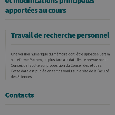
et modifications principales
comme un
code de
apportées au cours
référence pour
le domaine
définissant le
cookie.
_pk_ref
6 mois
Ce nom de
InnoCraft
cookie est
Ltd
Travail de recherche personnel
associé à la
.uliege.be
plateforme
d'analyse Web
open source
Matomo. Il est
utilisé pour
Une version numérique du mémoire doit être uploadée vers la
aider les
plateforme Matheo, au plus tard à la date limite prévue par le
propriétaires
de sites Web à
Conseil de faculté sur proposition du Conseil des études.
suivre le
comportement
Cette date est publée en temps voulu sur le site de la Faculté
des visiteurs et
des Sciences.
à mesurer les
performances
du site. Il s'agit
d'un cookie de
type modèle,
Contacts
où le préfixe
_pk_ref est
suivi d'une
courte série de
chiffres et de
lettres, ce qui