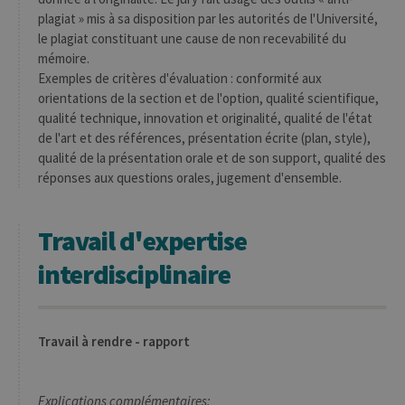
plagiat » mis à sa disposition par les autorités de l'Université,
le plagiat constituant une cause de non recevabilité du
Provider /
Nom
Expiration
Description
Domaine
mémoire.
Exemples de critères d'évaluation : conformité aux
_pk_id
1 an
Ce nom de
InnoCraft
cookie est
Ltd
orientations de la section et de l'option, qualité scientifique,
associé à la
.uliege.be
qualité technique, innovation et originalité, qualité de l'état
plateforme
d'analyse Web
de l'art et des références, présentation écrite (plan, style),
open source
qualité de la présentation orale et de son support, qualité des
Matomo. Il est
utilisé pour
réponses aux questions orales, jugement d'ensemble.
aider les
propriétaires
de sites Web à
suivre le
Travail d'expertise
comportement
des visiteurs et
à mesurer les
interdisciplinaire
performances
du site. Il s'agit
d'un cookie de
type modèle,
où le préfixe
_pk_id est
Travail à rendre - rapport
suivi d'une
courte série de
chiffres et de
lettres, qui est
censé être un
Explications complémentaires: