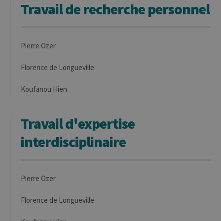
Travail de recherche personnel
est considéré
comme un
code de
référence pour
le domaine
définissant le
Pierre Ozer
cookie.
Florence de Longueville
Koufanou Hien
Travail d'expertise
interdisciplinaire
Pierre Ozer
Florence de Longueville