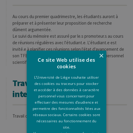
Au cours du premier quadrimestre, les étudiants auront à
préparer et à présenter leur proposition de recherche
dûment argumentée.
Le suivi du mémoire est assuré par le.s promoteur.s au cours
de réunions régulières avec l'étudiant.e. L'étudiant.e est
invité.e à planifier ces réunions selon l'état d'avancement de
×
son TFE, et à consulter au besoin les membres du personnel
Ce site Web utilise des
scientifique et académique de l'ULiège.
cookies
L’Université de Liège souhaite utiliser
Travail d'expertise
des cookies ou traceurs pour stocker
et accéder à des données à caractère
interdisciplinaire
personnel vous concernant pour
effectuer des mesures d’audience et
permettre des fonctionnalités liées aux
réseaux sociaux. Certains cookies sont
Travail de terrain
nécessaires au fonctionnement du
site.