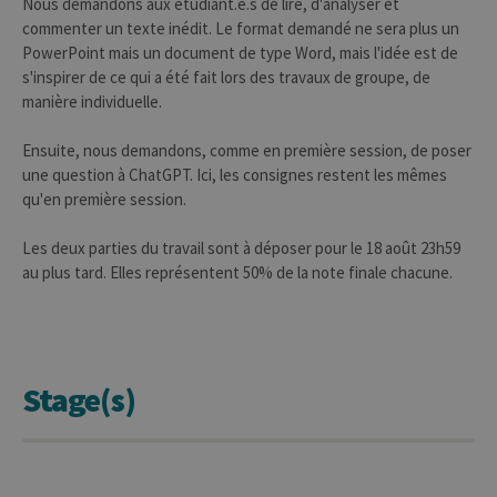
Nous demandons aux étudiant.e.s de lire, d'analyser et
est considéré
commenter un texte inédit. Le format demandé ne sera plus un
comme un
code de
PowerPoint mais un document de type Word, mais l'idée est de
référence pour
s'inspirer de ce qui a été fait lors des travaux de groupe, de
le domaine
définissant le
manière individuelle.
cookie.
_pk_ref
6 mois
Ce nom de
InnoCraft
Ensuite, nous demandons, comme en première session, de poser
cookie est
Ltd
associé à la
.uliege.be
une question à ChatGPT. Ici, les consignes restent les mêmes
plateforme
qu'en première session.
d'analyse Web
open source
Matomo. Il est
Les deux parties du travail sont à déposer pour le 18 août 23h59
utilisé pour
aider les
au plus tard. Elles représentent 50% de la note finale chacune.
propriétaires
de sites Web à
suivre le
comportement
des visiteurs et
à mesurer les
performances
Stage(s)
du site. Il s'agit
d'un cookie de
type modèle,
où le préfixe
_pk_ref est
suivi d'une
courte série de
chiffres et de