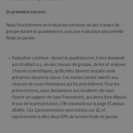
En première session :
Provider /
Nom
Expiration
Description
Domaine
Nous fonctionnons en évaluation continue via des travaux de
groupe durant le quadrimestre, puis une évaluation personnelle
_pk_id
1 an
Ce nom de
InnoCraft
cookie est
Ltd
finale en janvier.
associé à la
.uliege.be
plateforme
d'analyse Web
open source
Évaluation continue : durant le quadrimestre, il sera demandé
Matomo. Il est
utilisé pour
aux étudiant.e.s, via des travaux de groupe, de lire et analyser
aider les
propriétaires
2 textes scientifiques, qu'ils/elles devront ensuite venir
de sites Web à
présenter devant la classe. Ces textes seront relatifs aux
suivre le
comportement
séances de cours théoriques qui les précéderont. Pour les
des visiteurs et
présentations, nous demandons aux étudiants de nous
à mesurer les
performances
fournir un support de type Powerpoint, qui devra être déposé
du site. Il s'agit
le jour de la présentation, à 9h maximum sur la page ECampus
d'un cookie de
type modèle,
dédiée. Ces 2 présentations sont notées sur 20, et
où le préfixe
_pk_id est
représentent à elles deux 50% de la note finale de janvier.
suivi d'une
courte série de
chiffres et de
lettres, qui est