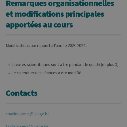
Remarques organisationnelles
lettres, ce qui
est considéré
et modifications principales
comme un
code de
référence pour
apportées au cours
le domaine
définissant le
cookie.
Modifications par rapport à l'année 2023-2024 :
2 textes scientifiques sont à lire pendant le quadri (et plus 3)
Le calendrier des séances a été modifié
Contacts
charline.jamar@uliege.be
f.schoenaers@uliege.be