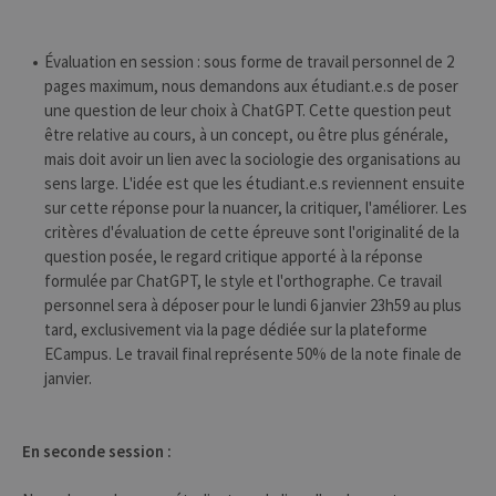
censé être un
code de
référence pour
le domaine
Évaluation en session : sous forme de travail personnel de 2
définissant le
pages maximum, nous demandons aux étudiant.e.s de poser
cookie.
une question de leur choix à ChatGPT. Cette question peut
_pk_ses
30
Ce nom de
InnoCraft
être relative au cours, à un concept, ou être plus générale,
minutes
cookie est
Ltd
associé à la
.uliege.be
mais doit avoir un lien avec la sociologie des organisations au
plateforme
sens large. L'idée est que les étudiant.e.s reviennent ensuite
d'analyse Web
open source
sur cette réponse pour la nuancer, la critiquer, l'améliorer. Les
Matomo. Il est
critères d'évaluation de cette épreuve sont l'originalité de la
utilisé pour
aider les
question posée, le regard critique apporté à la réponse
propriétaires
de sites Web à
formulée par ChatGPT, le style et l'orthographe. Ce travail
suivre le
personnel sera à déposer pour le lundi 6 janvier 23h59 au plus
comportement
des visiteurs et
tard, exclusivement via la page dédiée sur la plateforme
à mesurer les
ECampus. Le travail final représente 50% de la note finale de
performances
du site. Il s'agit
janvier.
d'un cookie de
type modèle,
où le préfixe
_pk_ses est
suivi d'une
En seconde session :
courte série de
chiffres et de
lettres, ce qui