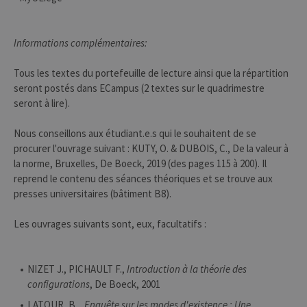
Strictement nécessaires
Performance
Informations complémentaires:
Les cookies strictement nécessaires
habilitent des fonctionnalités de base
Tous les textes du portefeuille de lecture ainsi que la répartition
du site Web telles que la connexion des
seront postés dans ECampus (2 textes sur le quadrimestre
utilisateurs et la gestion des comptes.
seront à lire).
Le site Web ne peut pas être utilisé
correctement sans les cookies
strictement nécessaires.
Nous conseillons aux étudiant.e.s qui le souhaitent de se
Provider /
procurer l'ouvrage suivant : KUTY, O. & DUBOIS, C., De la valeur à
Nom
Expiration
Descr
Domaine
la norme, Bruxelles, De Boeck, 2019 (des pages 115 à 200). Il
JSESSIONID
Session
Cooki
reprend le contenu des séances théoriques et se trouve aux
Oracle
sessio
Corporation
presses universitaires (bâtiment B8).
plate-
www.uliege.be
usage 
utilisé
Les ouvrages suivants sont, eux, facultatifs :
sites é
JSP.
Habit
utilis
maint
NIZET J., PICHAULT F.,
Introduction à la théorie des
sessi
utilis
configurations
, De Boeck, 2001
anony
le ser
LATOUR, B. ,
Enquête sur les modes d'existence : Une