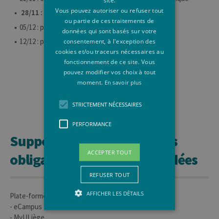
Vous pouvez autoriser ou refuser tout
28/11 : pas cours
ou partie de ces traitements de
05/12 : présentations des travaux de groupe
données qui sont basés sur votre
12/12 : présentations des travaux de groupe
consentement, à l'exception des
cookies et/ou traceurs nécessaires au
fonctionnement de ce site. Vous
pouvez modifier vos choix à tout
moment.
En savoir plus
STRICTEMENT NÉCESSAIRES
PERFORMANCE
Supports de cours, lectures
ACCEPTER TOUT
obligatoires ou recommandées
REFUSER TOUT
AFFICHER LES DÉTAILS
Plate-forme(s) utilisée(s) pour les supports de cours :
- eCampus
- MyULiège