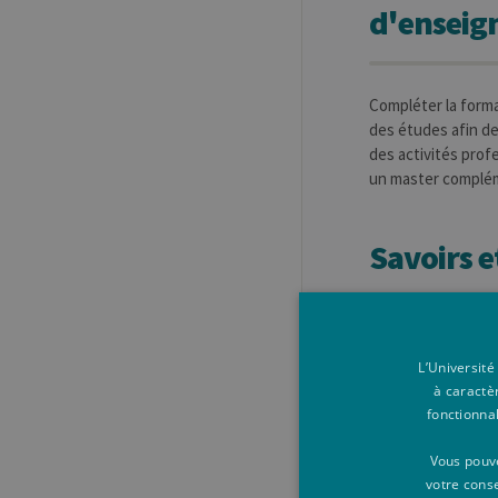
d'ensei
Compléter la form
des études afin de
des activités profe
un master complém
Savoirs 
Matière vue lors 
L’Université
à caractè
Activité
fonctionna
Vous pouve
votre cons