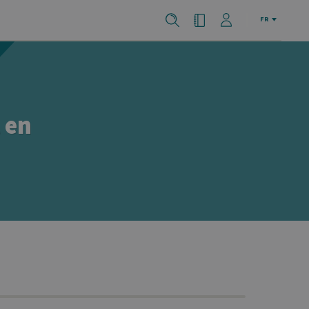
FR
 en