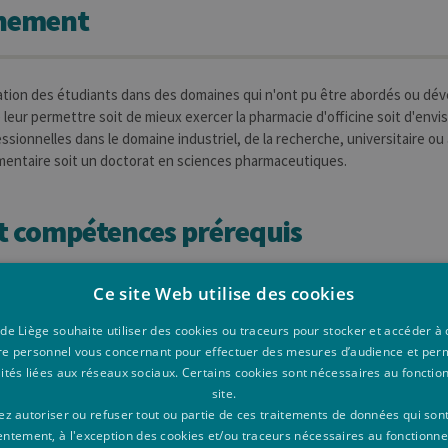
gnement
ation des étudiants dans des domaines qui n'ont pu être abordés ou dé
 leur permettre soit de mieux exercer la pharmacie d'officine soit d'en
ssionnelles dans le domaine industriel, de la recherche, universitaire ou a
entaire soit un doctorat en sciences pharmaceutiques.
et compétences prérequis
Ce site Web utilise des cookies
des semestres précédents
 de Liège souhaite utiliser des cookies ou traceurs pour stocker et accéder 
re personnel vous concernant pour effectuer des mesures d’audience et per
s d'apprentissage prévues et métho
lités liées aux réseaux sociaux. Certains cookies sont nécessaires au foncti
site.
z autoriser ou refuser tout ou partie de ces traitements de données qui son
entement, à l'exception des cookies et/ou traceurs nécessaires au fonctionn