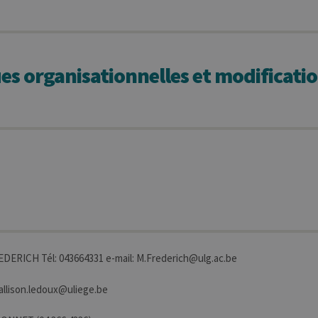
 organisationnelles et modificatio
REDERICH Tél: 043664331 e-mail: M.Frederich@ulg.ac.be
 allison.ledoux@uliege.be