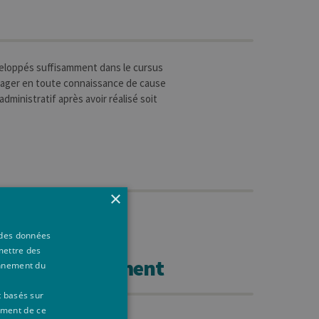
veloppés suffisamment dans le cursus
visager en toute connaissance de cause
dministratif après avoir réalisé soit
×
à des données
mettre des
des d'enseignement
onnement du
t basés sur
ement de ce