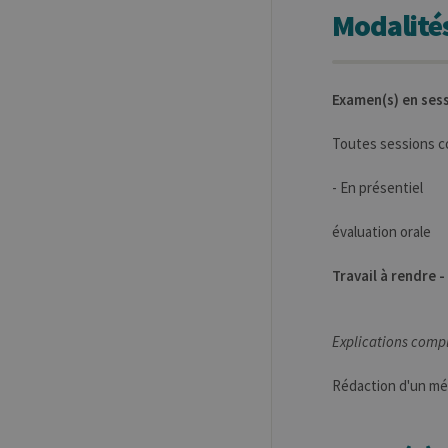
Modalités
jcms.prefs
ww
Examen(s) en ses
Provider /
Nom
Exp
Domaine
Toutes sessions 
_pk_id
InnoCraft
Ltd
.uliege.be
- En présentiel
_pk_ses
InnoCraft
évaluation orale
m
Ltd
.uliege.be
Travail à rendre 
_pk_ref
6
InnoCraft
Ltd
Explications comp
.uliege.be
Rédaction d'un mém