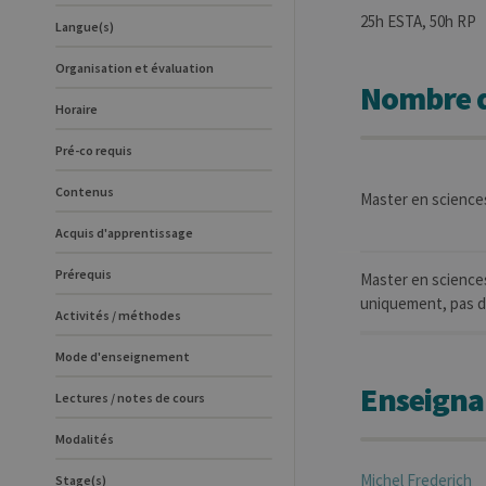
25h ESTA, 50h RP
Langue(s)
Organisation et évaluation
Nombre d
Horaire
Pré-co requis
Contenus
Master en science
Acquis d'apprentissage
Prérequis
Master en sciences
uniquement, pas de
Activités / méthodes
Mode d'enseignement
Enseigna
Lectures / notes de cours
Modalités
Michel
Frederich
Stage(s)