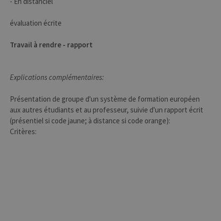
- En distanciel
Strictement nécessaires
évaluation écrite
Performance
Les cookies strictement nécessaires
Travail à rendre - rapport
habilitent des fonctionnalités de base
du site Web telles que la connexion des
utilisateurs et la gestion des comptes.
Le site Web ne peut pas être utilisé
Explications complémentaires:
correctement sans les cookies
strictement nécessaires.
Présentation de groupe d'un système de formation européen
Provider /
aux autres étudiants et au professeur, suivie d'un rapport écrit
Nom
Expiration
Descr
Domaine
(présentiel si code jaune; à distance si code orange):
JSESSIONID
Session
Cooki
Oracle
Critères:
sessio
Corporation
plate-
www.uliege.be
usage 
utilisé
sites é
JSP.
Habit
utilis
maint
sessi
utilis
anony
le ser