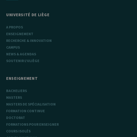
lettres, ce qui
est considéré
comme un
UNIVERSITÉ DE LIÈGE
code de
référence pour
le domaine
A PROPOS
définissant le
ENSEIGNEMENT
cookie.
RECHERCHE & INNOVATION
CAMPUS
NEWS & AGENDAS
SOUTENIR L'ULIÈGE
ENSEIGNEMENT
BACHELIERS
MASTERS
MASTERS DE SPÉCIALISATION
FORMATION CONTINUE
DOCTORAT
FORMATIONS POUR ENSEIGNER
COURS ISOLÉS