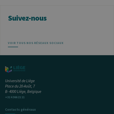
est considéré
comme un
code de
référence pour
Suivez-nous
le domaine
définissant le
cookie.
_pk_ref
6 mois
Ce nom de
InnoCraft
cookie est
Ltd
associé à la
.uliege.be
plateforme
VOIR TOUS NOS RÉSEAUX SOCIAUX
d'analyse Web
open source
Matomo. Il est
utilisé pour
aider les
propriétaires
de sites Web à
suivre le
comportement
des visiteurs et
Université de Liège
à mesurer les
performances
Place du 20-Août, 7
du site. Il s'agit
B- 4000 Liège, Belgique
d'un cookie de
type modèle,
+32 4 366 21 11
où le préfixe
_pk_ref est
suivi d'une
Contacts généraux
courte série de
chiffres et de