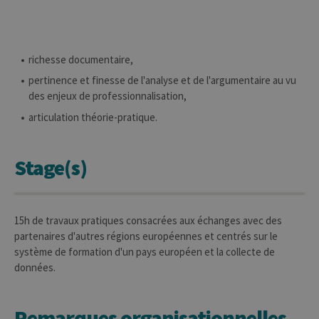
CookieScriptConsent
1 an
Ce coo
CookieScript
utilisé
.uliege.be
servic
Script
pour
richesse documentaire,
mémor
préfé
pertinence et finesse de l'analyse et de l'argumentaire au vu
conse
des enjeux de professionnalisation,
des vi
matiè
cookies
articulation théorie-pratique.
nécess
pour 
banni
cooki
Stage(s)
Cooki
Script
fonct
corre
jcms.prefs
www.uliege.be
Session
Perme
15h de travaux pratiques consacrées aux échanges avec des
conse
partenaires d'autres régions européennes et centrés sur le
préfé
l’utili
système de formation d'un pays européen et la collecte de
(ongle
par ex
données.
Remarques organisationnelles