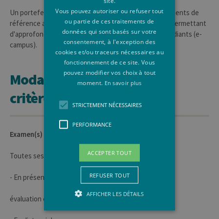
site.
Vous pouvez autoriser ou refuser tout
Un portefeuille de lecture comprenant articles, documents de
ou partie de ces traitements de
référence ainsi que des références bibliographiques permettant
données qui sont basés sur votre
d'approfondir le sujet sera mis à la disposition des étudiants (e-
consentement, à l'exception des
campus).
cookies et/ou traceurs nécessaires au
fonctionnement de ce site. Vous
pouvez modifier vos choix à tout
Modalités d'évaluation et
moment.
En savoir plus
critères
STRICTEMENT NÉCESSAIRES
PERFORMANCE
Examen(s) en session
ACCEPTER TOUT
Toutes sessions confondues
REFUSER TOUT
- En présentiel
AFFICHER LES DÉTAILS
évaluation écrite