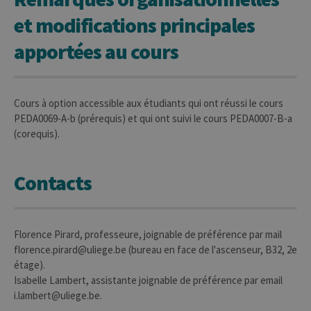
et modifications principales
apportées au cours
Provider /
Nom
Expiration
Description
Domaine
_pk_id
1 an
Ce nom de
InnoCraft
cookie est
Ltd
associé à la
.uliege.be
Cours à option accessible aux étudiants qui ont réussi le cours
plateforme
d'analyse Web
PEDA0069-A-b (prérequis) et qui ont suivi le cours PEDA0007-B-a
open source
(corequis).
Matomo. Il est
utilisé pour
aider les
propriétaires
de sites Web à
Contacts
suivre le
comportement
des visiteurs et
à mesurer les
performances
du site. Il s'agit
Florence Pirard, professeure, joignable de préférence par mail
d'un cookie de
florence.pirard@uliege.be (bureau en face de l'ascenseur, B32, 2e
type modèle,
où le préfixe
étage).
_pk_id est
Isabelle Lambert, assistante joignable de préférence par email
suivi d'une
courte série de
i.lambert@uliege.be.
chiffres et de
lettres, qui est