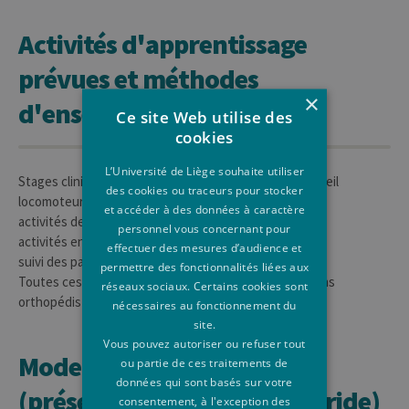
Activités d'apprentissage
prévues et méthodes
×
d'enseignement
Ce site Web utilise des
cookies
L’Université de Liège souhaite utiliser
Stages cliniques dans le service de chirurgie de l'appareil
des cookies ou traceurs pour stocker
locomoteur :
et accéder à des données à caractère
activités de consultation
personnel vous concernant pour
activités encadrées au bloc opératoire
effectuer des mesures d’audience et
suivi des patients hospitalisés
permettre des fonctionnalités liées aux
Toutes ces activités sous la supervision des chirurgiens
réseaux sociaux. Certains cookies sont
orthopédistes senior du service
nécessaires au fonctionnement du
site.
Vous pouvez autoriser ou refuser tout
Mode d'enseignement
ou partie de ces traitements de
données qui sont basés sur votre
(présentiel, à distance, hybride)
consentement, à l'exception des