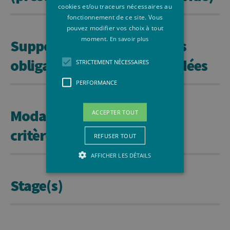
cookies et/ou traceurs nécessaires au
fonctionnement de ce site. Vous
pouvez modifier vos choix à tout
moment.
En savoir plus
Supports de cours, lectures
obligatoires ou recommandées
STRICTEMENT NÉCESSAIRES
PERFORMANCE
Modalités d'évaluation et
ACCEPTER TOUT
critères
REFUSER TOUT
AFFICHER LES DÉTAILS
Stage(s)
Strictement nécessaires
Performance
Les cookies strictement nécessaires