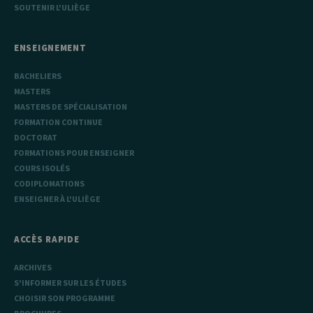
SOUTENIR L'ULIÈGE
_pk_ses
30
Ce nom de
InnoCraft
minutes
cookie est
Ltd
associé à la
.uliege.be
plateforme
ENSEIGNEMENT
d'analyse Web
open source
Matomo. Il est
BACHELIERS
utilisé pour
aider les
MASTERS
propriétaires
MASTERS DE SPÉCIALISATION
de sites Web à
suivre le
FORMATION CONTINUE
comportement
DOCTORAT
des visiteurs et
à mesurer les
FORMATIONS POUR ENSEIGNER
performances
du site. Il s'agit
COURS ISOLÉS
d'un cookie de
CODIPLOMATIONS
type modèle,
où le préfixe
ENSEIGNER À L'ULIÈGE
_pk_ses est
suivi d'une
courte série de
chiffres et de
ACCÈS RAPIDE
lettres, ce qui
est considéré
comme un
ARCHIVES
code de
S'INFORMER SUR LES ÉTUDES
référence pour
le domaine
CHOISIR SON PROGRAMME
définissant le