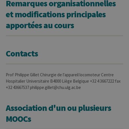
Remarques organisationnelles
habilitent des fonctionnalités de base
du site Web telles que la connexion des
et modifications principales
utilisateurs et la gestion des comptes.
Le site Web ne peut pas être utilisé
correctement sans les cookies
apportées au cours
strictement nécessaires.
Provider /
Nom
Expiration
Descr
Domaine
JSESSIONID
Session
Cooki
Oracle
Contacts
sessio
Corporation
plate-
www.uliege.be
usage 
utilisé
sites é
JSP.
Prof Philippe Gillet Chirurgie de l'appareil locomoteur Centre
Habit
utilis
Hospitalier Universitaire B4000 Liège Belgique +32 4 3667222 fax
maint
+32 43667537 philippe.gillet@chu.ulg.ac.be
sessi
utilis
anony
le ser
Association d'un ou plusieurs
CookieScriptConsent
1 an
Ce coo
CookieScript
utilisé
.uliege.be
MOOCs
servic
Script
pour
mémor