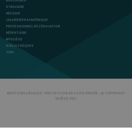
BROCHURES
cookie.
S'INSCRIRE
_pk_ref
6 mois
Ce nom de
InnoCraft
RÉUSSIR
cookie est
Ltd
associé à la
.uliege.be
CALENDRIER ACADÉMIQUE
plateforme
d'analyse Web
PROFESSIONNEL DE L'ÉDUCATION
open source
RÉPERTOIRE
Matomo. Il est
utilisé pour
MYULIÈGE
aider les
BIBLIOTHÈQUES
propriétaires
de sites Web à
ORBI
suivre le
comportement
des visiteurs et
à mesurer les
performances
du site. Il s'agit
d'un cookie de
type modèle,
où le préfixe
_pk_ref est
MENTIONS LÉGALES
-
PROTECTION DE LA VIE PRIVÉE
- @ COPYRIGHT
suivi d'une
ULIÈGE 2017
courte série de
chiffres et de
lettres, ce qui
est considéré
comme un
code de
référence pour
le domaine