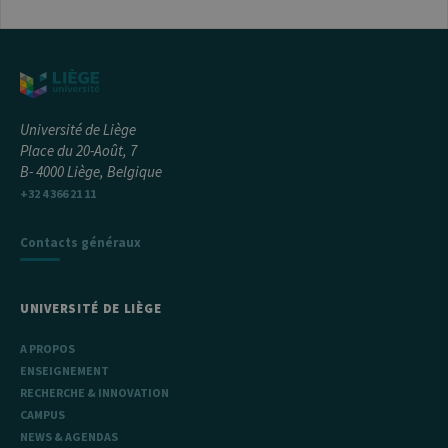
_pk_id
1 an
Ce nom de
InnoCraft
cookie est
Ltd
associé à la
.uliege.be
plateforme
d'analyse Web
open source
Matomo. Il est
utilisé pour
aider les
Université de Liège
propriétaires
Place du 20-Août, 7
de sites Web à
suivre le
B- 4000 Liège, Belgique
comportement
+32 4 366 21 11
des visiteurs et
à mesurer les
performances
du site. Il s'agit
Contacts généraux
d'un cookie de
type modèle,
où le préfixe
_pk_id est
UNIVERSITÉ DE LIÈGE
suivi d'une
courte série de
chiffres et de
A PROPOS
lettres, qui est
censé être un
ENSEIGNEMENT
code de
RECHERCHE & INNOVATION
référence pour
le domaine
CAMPUS
définissant le
cookie.
NEWS & AGENDAS