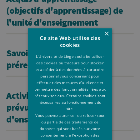
(objectifs d'apprentissage) de
l'unité d'enseignement
×
Ce site Web utilise des
cookies
Savoirs et compétences
L’Université de Liège souhaite utiliser
prérequis
des cookies ou traceurs pour stocker
et accéder à des données à caractère
personnel vous concernant pour
effectuer des mesures d’audience et
permettre des fonctionnalités liées aux
Activités d'apprentissage
réseaux sociaux. Certains cookies sont
nécessaires au fonctionnement du
prévues et méthodes
site.
Vous pouvez autoriser ou refuser tout
d'enseignement
ou partie de ces traitements de
données qui sont basés sur votre
consentement, à l'exception des