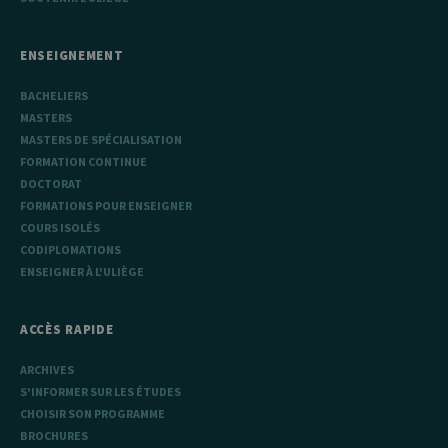
_pk_ses
30
Ce nom de
InnoCraft
minutes
cookie est
Ltd
associé à la
.uliege.be
plateforme
ENSEIGNEMENT
d'analyse Web
open source
Matomo. Il est
BACHELIERS
utilisé pour
MASTERS
aider les
propriétaires
MASTERS DE SPÉCIALISATION
de sites Web à
FORMATION CONTINUE
suivre le
comportement
DOCTORAT
des visiteurs et
FORMATIONS POUR ENSEIGNER
à mesurer les
performances
COURS ISOLÉS
du site. Il s'agit
d'un cookie de
CODIPLOMATIONS
type modèle,
ENSEIGNER À L'ULIÈGE
où le préfixe
_pk_ses est
suivi d'une
courte série de
ACCÈS RAPIDE
chiffres et de
lettres, ce qui
est considéré
ARCHIVES
comme un
code de
S'INFORMER SUR LES ÉTUDES
référence pour
CHOISIR SON PROGRAMME
le domaine
définissant le
BROCHURES
cookie.