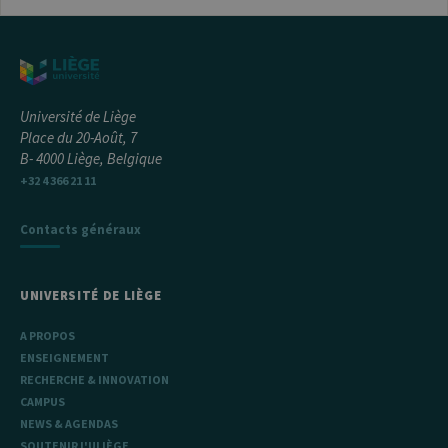
_pk_id
1 an
Ce nom de
InnoCraft
cookie est
Ltd
associé à la
.uliege.be
plateforme
d'analyse Web
open source
Matomo. Il est
utilisé pour
Université de Liège
aider les
propriétaires
Place du 20-Août, 7
de sites Web à
B- 4000 Liège, Belgique
suivre le
comportement
+32 4 366 21 11
des visiteurs et
à mesurer les
performances
Contacts généraux
du site. Il s'agit
d'un cookie de
type modèle,
où le préfixe
_pk_id est
UNIVERSITÉ DE LIÈGE
suivi d'une
courte série de
chiffres et de
A PROPOS
lettres, qui est
ENSEIGNEMENT
censé être un
code de
RECHERCHE & INNOVATION
référence pour
le domaine
CAMPUS
définissant le
NEWS & AGENDAS
cookie.
SOUTENIR L'ULIÈGE