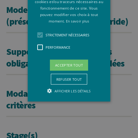
cookies et/ou traceurs nécessaires au
Mode d'enseignement
fonctionnement de ce site. Vous
pouvez modifier vos choix à tout
(présentiel, à distance, hybride)
moment.
En savoir plus
STRICTEMENT NÉCESSAIRES
PERFORMANCE
Supports de cours, lectures
obligatoires ou recommandées
ACCEPTER TOUT
REFUSER TOUT
Modalités d'évaluation et
AFFICHER LES DÉTAILS
critères
Strictement nécessaires
Performance
Stage(s)
Les cookies strictement nécessaires