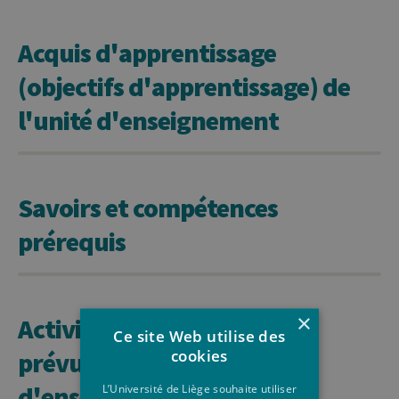
Acquis d'apprentissage
(objectifs d'apprentissage) de
l'unité d'enseignement
Savoirs et compétences
prérequis
×
Activités d'apprentissage
Ce site Web utilise des
cookies
prévues et méthodes
d'enseignement
L’Université de Liège souhaite utiliser