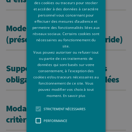
des cookies ou traceurs pour stocker
et accéder à des données à caractère
personnel vous concernant pour
effectuer des mesures d’audience et
Mode d'enseignement
permettre des fonctionnalités liées aux
réseaux sociaux. Certains cookies sont
(présentiel, à distance, hybride)
nécessaires au fonctionnement du
site.
Vous pouvez autoriser ou refuser tout
ou partie de ces traitements de
données qui sont basés sur votre
Supports de cours, lectures
consentement, à l'exception des
obligatoires ou recommandées
cookies et/ou traceurs nécessaires au
fonctionnement de ce site. Vous
pouvez modifier vos choix à tout
moment.
En savoir plus
Modalités d'évaluation et
STRICTEMENT NÉCESSAIRES
critères
PERFORMANCE