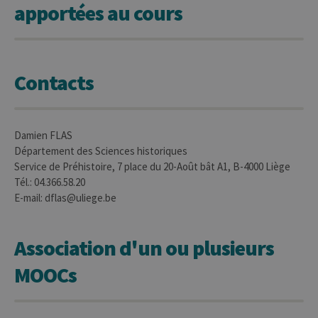
préfé
apportées au cours
l’utili
(ongle
par ex
Contacts
Provider /
Damien FLAS
Nom
Expiration
Description
Domaine
Département des Sciences historiques
_pk_id
1 an
Ce nom de
InnoCraft
Service de Préhistoire, 7 place du 20-Août bât A1, B-4000 Liège
cookie est
Ltd
Tél.: 04.366.58.20
associé à la
.uliege.be
plateforme
E-mail: dflas@uliege.be
d'analyse Web
open source
Matomo. Il est
utilisé pour
Association d'un ou plusieurs
aider les
propriétaires
de sites Web à
MOOCs
suivre le
comportement
des visiteurs et
à mesurer les
performances