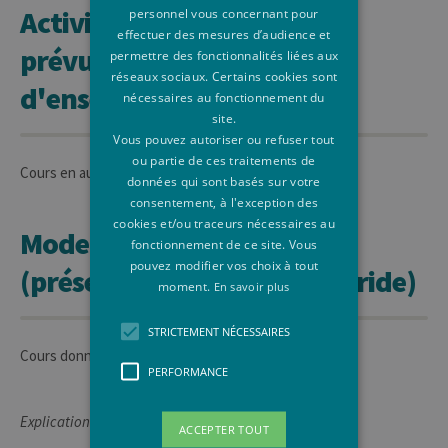
Activités d'apprentissage
personnel vous concernant pour
effectuer des mesures d’audience et
prévues et méthodes
permettre des fonctionnalités liées aux
réseaux sociaux. Certains cookies sont
d'enseignement
nécessaires au fonctionnement du
site.
Vous pouvez autoriser ou refuser tout
ou partie de ces traitements de
Cours en auditoire.
données qui sont basés sur votre
consentement, à l'exception des
cookies et/ou traceurs nécessaires au
Mode d'enseignement
fonctionnement de ce site. Vous
pouvez modifier vos choix à tout
(présentiel, à distance, hybride)
moment.
En savoir plus
STRICTEMENT NÉCESSAIRES
Cours donné exclusivement en présentiel
PERFORMANCE
Explications complémentaires:
ACCEPTER TOUT