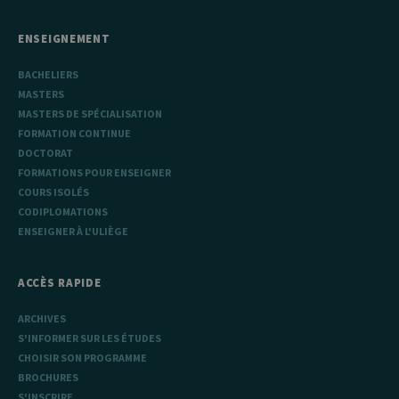
performances
du site. Il s'agit
d'un cookie de
ENSEIGNEMENT
type modèle,
où le préfixe
_pk_ref est
BACHELIERS
suivi d'une
courte série de
MASTERS
chiffres et de
MASTERS DE SPÉCIALISATION
lettres, ce qui
est considéré
FORMATION CONTINUE
comme un
DOCTORAT
code de
référence pour
FORMATIONS POUR ENSEIGNER
le domaine
définissant le
COURS ISOLÉS
cookie.
CODIPLOMATIONS
ENSEIGNER À L'ULIÈGE
ACCÈS RAPIDE
ARCHIVES
S'INFORMER SUR LES ÉTUDES
CHOISIR SON PROGRAMME
BROCHURES
S'INSCRIRE