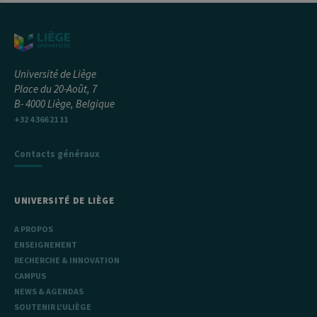
du site. Il s'agit
d'un cookie de
type modèle,
où le préfixe
_pk_ses est
suivi d'une
courte série de
chiffres et de
Université de Liège
lettres, ce qui
Place du 20-Août, 7
est considéré
comme un
B- 4000 Liège, Belgique
code de
+32 4 366 21 11
référence pour
le domaine
définissant le
cookie.
Contacts généraux
_pk_ref
6 mois
Ce nom de
InnoCraft
cookie est
Ltd
associé à la
.uliege.be
UNIVERSITÉ DE LIÈGE
plateforme
d'analyse Web
open source
A PROPOS
Matomo. Il est
utilisé pour
ENSEIGNEMENT
aider les
RECHERCHE & INNOVATION
propriétaires
de sites Web à
CAMPUS
suivre le
comportement
NEWS & AGENDAS
des visiteurs et
SOUTENIR L'ULIÈGE
à mesurer les