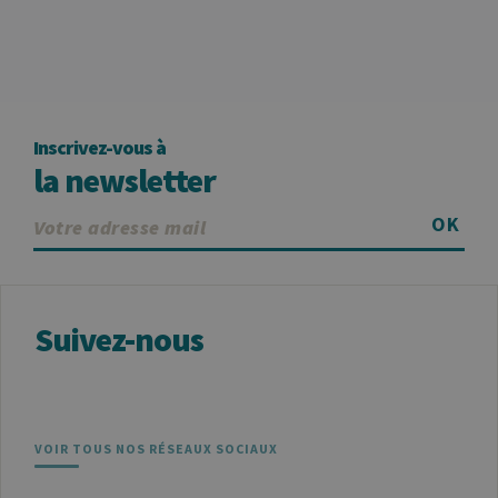
du site. Il s'agit
d'un cookie de
type modèle,
où le préfixe
_pk_id est
suivi d'une
courte série de
chiffres et de
lettres, qui est
Inscrivez-vous à
censé être un
code de
la newsletter
référence pour
le domaine
définissant le
OK
cookie.
_pk_ses
30
Ce nom de
InnoCraft
minutes
cookie est
Ltd
associé à la
.uliege.be
plateforme
d'analyse Web
Suivez-nous
open source
Matomo. Il est
utilisé pour
aider les
propriétaires
de sites Web à
suivre le
comportement
VOIR TOUS NOS RÉSEAUX SOCIAUX
des visiteurs et
à mesurer les
performances