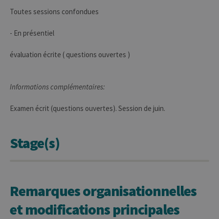
JSP.
Toutes sessions confondues
Habit
utilis
maint
- En présentiel
sessi
utilis
anony
évaluation écrite ( questions ouvertes )
le ser
CookieScriptConsent
1 an
Ce coo
CookieScript
utilisé
.uliege.be
servic
Informations complémentaires:
Script
pour
mémor
Examen écrit (questions ouvertes). Session de juin.
préfé
conse
des vi
matiè
cookies
Stage(s)
nécess
pour 
banni
cooki
Cooki
Script
fonct
Remarques organisationnelles
corre
et modifications principales
jcms.prefs
www.uliege.be
Session
Perme
conse