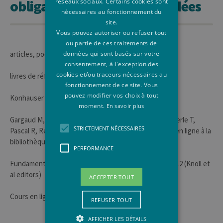
obligatoires ou recommandées
réseaux sociaux. Certains cookies sont
nécessaires au fonctionnement du
site.
Vous pouvez autoriser ou refuser tout
ou partie de ces traitements de
données qui sont basés sur votre
articles, podcasts sur myulg
consentement, à l'exception des
cookies et/ou traceurs nécessaires au
livres de référence, podcasts:
fonctionnement de ce site. Vous
pouvez modifier vos choix à tout
Konhauser K, 2007. introduction to geomicrobiology
moment.
En savoir plus
Gargaud M, Claeys P, Lopez-Garcia P, Martin H, Montmerle T,
STRICTEMENT NÉCESSAIRES
Pascal R, Reisse J (eds) 2006, 2012 . From suns to life (en ligne à la
bibliothèque de ULiege)
PERFORMANCE
Fundamentals of Geobiology Cambridge univ press 2012 (Knoll et
al editors)
ACCEPTER TOUT
Cours en ligne (voir www.earlylife.uliege.be)
REFUSER TOUT
AFFICHER LES DÉTAILS