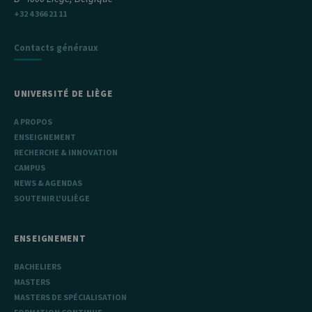
_pk_ref est
suivi d'une
+32 4 366 21 11
courte série de
chiffres et de
lettres, ce qui
Contacts généraux
est considéré
comme un
code de
référence pour
le domaine
UNIVERSITÉ DE LIÈGE
définissant le
cookie.
A PROPOS
ENSEIGNEMENT
RECHERCHE & INNOVATION
CAMPUS
NEWS & AGENDAS
SOUTENIR L'ULIÈGE
ENSEIGNEMENT
BACHELIERS
MASTERS
MASTERS DE SPÉCIALISATION