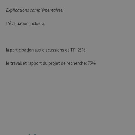
utilis
anony
Explications complémentaires:
le ser
CookieScriptConsent
1 an
Ce coo
CookieScript
L'évaluation incluera:
utilisé
.uliege.be
servic
Script
pour
mémor
préfé
conse
la participation aux discussions et TP: 25%
des vi
matiè
cookies
le travail et rapport du projet de recherche: 75%
nécess
pour 
banni
cooki
Cooki
Script
fonct
corre
jcms.prefs
www.uliege.be
Session
Perme
conse
préfé
l’utili
(ongle
par ex